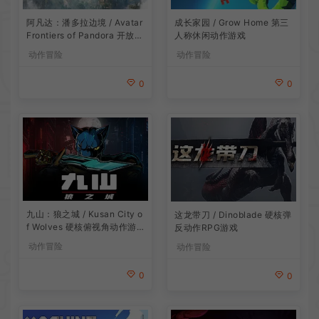
阿凡达：潘多拉边境 / Avatar
成长家园 / Grow Home 第三
Frontiers of Pandora 开放世
人称休闲动作游戏
界冒险游戏
动作冒险
动作冒险
0
0
九山：狼之城 / Kusan City o
这龙带刀 / Dinoblade 硬核弹
f Wolves 硬核俯视角动作游
反动作RPG游戏
戏
动作冒险
动作冒险
0
0