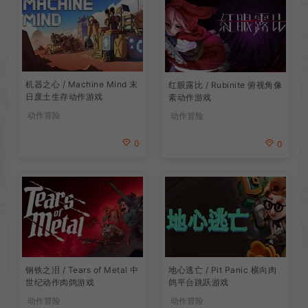
机器之心 / Machine Mind 末
红眼露比 / Rubinite 俯视角像
日废土生存动作游戏
素动作游戏
动作冒险
动作冒险
0
0
地心逃亡 / Pit Panic 横向肉
钢铁之泪 / Tears of Metal 中
鸽平台跳跃游戏
世纪动作肉鸽游戏
动作冒险
动作冒险