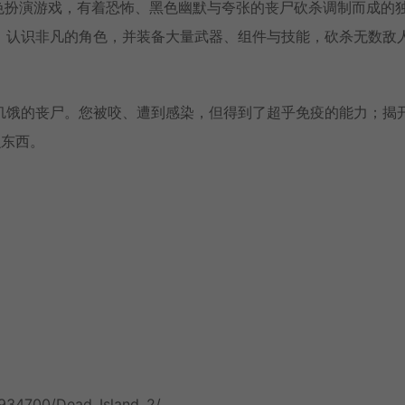
称动作角色扮演游戏，有着恐怖、黑色幽默与夸张的丧尸砍杀调制而成的
。认识非凡的角色，并装备大量武器、组件与技能，砍杀无数敌
饥饿的丧尸。您被咬、遭到感染，但得到了超乎免疫的能力；揭
么东西。
/934700/Dead_Island_2/