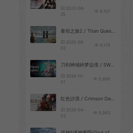
2023-08-
9,107
25
泰坦之旅2 / Titan Quest II 奇幻神话动作RPG游戏
2025-08-
4,175
02
刀剑神域碎梦边境 / SWORD ART ONLINE Fractured Daydream 卡通动作冒险游戏
2024-10-
5,690
01
红色沙漠 / Crimson Desert 开放世界动作游戏
2026-04-
5,963
03
战神5诸神黄昏(God of War Ragnarök)第三人称动作冒险游戏|下载