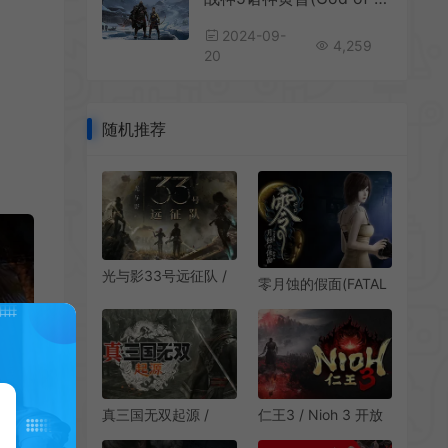
2024-09-
4,259
20
随机推荐
光与影33号远征队 /
零月蚀的假面(FATAL
Clair Obscur
FRAME MOL)简
Expedition 33 回合
中|PC|AVG|DLC|修
制RPG游戏
改器|和风恐怖冒险游
戏
真三国无双起源 /
仁王3 / Nioh 3 开放
DYNASTY
世界第三人称动作