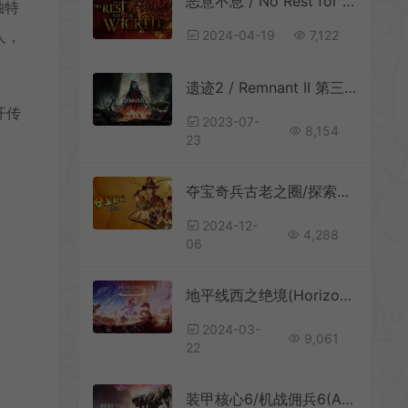
恶意不息 / No Rest for the Wicked 动作RPG游戏
独特
人，
2024-04-19
7,122
遗迹2 / Remnant II 第三人称动作冒险游戏
开传
2023-07-
8,154
23
夺宝奇兵古老之圈/探索冒险游戏 Indiana Jones and the Great Circle 下载
2024-12-
4,288
06
地平线西之绝境(Horizon Forbidden West)简中|PC|ACT|DLC|修改器|开放世界动作角色扮演游戏
2024-03-
9,061
22
装甲核心6/机战佣兵6(ARMORED CORE)机甲动作游戏|下载