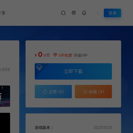
专享
登录
0
¥
V币
VIP免费
升级VIP
,658
立即下载
点赞 (
5
)
收藏 (4)
游戏版本：
20251023