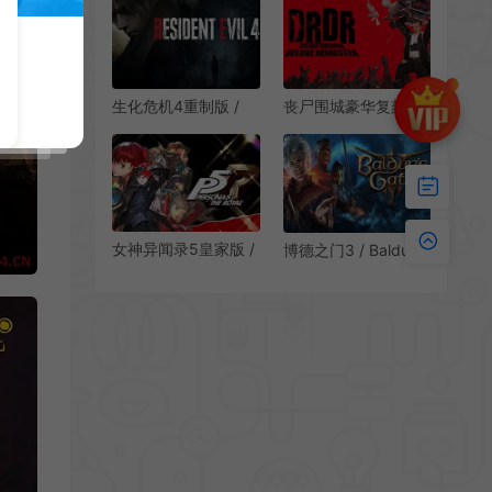
WARRIORS ORIGINS
RPG游戏
割草动作砍杀游戏
生化危机4重制版 /
丧尸围城豪华复刻版/
Resident Evil 4 恐怖
丧尸杀戮动作游戏
僵尸动作游戏
Dead Rising Deluxe
Remaster 下载
女神异闻录5皇家版 /
博德之门3 / Baldurs
Persona 5 The
Gate 3 魔幻冒险RPG
Royal 青春奇幻冒险
游戏
RPG游戏