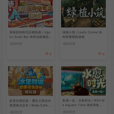
美味回转寿司店模拟器 / Ugo
绿植小筑 / Leafy Corner 休
ku Sushi Bar 休闲治愈模拟
闲舒缓模拟游戏
游戏
模拟经营
模拟经营
0
0
鱼我一起：水愈时光 / With M
奶茶店模拟器 – 重生之我在冰
e Aquatic Time 休闲养鱼游
堡甜城当店长 / Boba Cafe Si
戏
mulator 模拟经营游戏
模拟经营
模拟经营