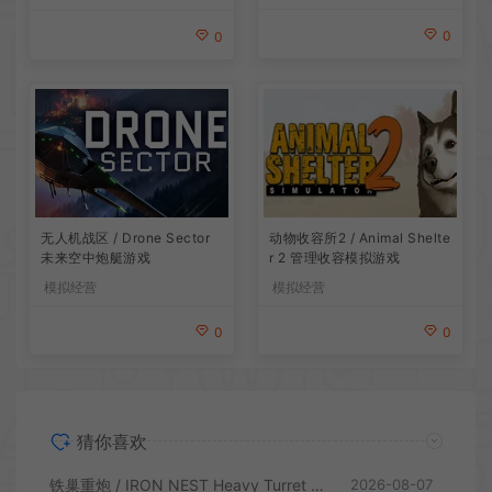
0
0
无人机战区 / Drone Sector
动物收容所2 / Animal Shelte
未来空中炮艇游戏
r 2 管理收容模拟游戏
模拟经营
模拟经营
0
0
猜你喜欢
铁巢重炮 / IRON NEST Heavy Turret 柴油朋克重型火炮游戏
2026-08-07