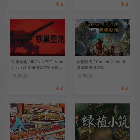
0
0
铁巢重炮 / IRON NEST Heav
纵横秘湾 / Corsair Cove 海
y Turret 柴油朋克重型火炮游
盗策略模拟游戏
戏
模拟经营
模拟经营
0
0