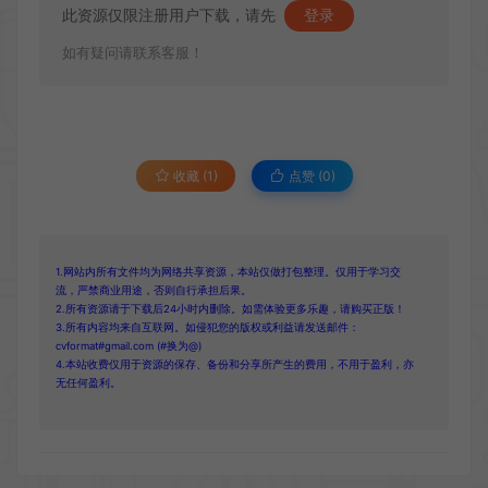
此资源仅限注册用户下载，请先
登录
如有疑问请联系客服！
收藏 (1)
点赞 (
0
)
1.网站内所有文件均为网络共享资源，本站仅做打包整理。仅用于学习交
流，严禁商业用途，否则自行承担后果。
2.所有资源请于下载后24小时内删除。如需体验更多乐趣，请购买正版！
3.所有内容均来自互联网。如侵犯您的版权或利益请发送邮件：
cvformat#gmail.com (#换为@)
4.本站收费仅用于资源的保存、备份和分享所产生的费用，不用于盈利，亦
无任何盈利。