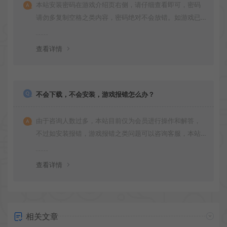
本站安装密码在游戏介绍页右侧，请仔细查看即可，密码
请勿多复制空格之类内容，密码绝对不会放错。如游戏已
更新多次版本，旧版本可能与新版密码不同，请下载最新
版安装即可。
查看详情
不会下载，不会安装，游戏报错怎么办？
由于咨询人数过多，本站目前仅为会员进行操作和解答，
不过如安装报错，游戏报错之类问题可以咨询客服，本站
会竭诚为您服务。网盘下载之类问题请自行搜索学习！谢
谢！
查看详情
相关文章