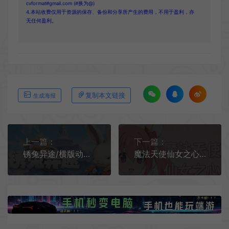
cvformat#gmail.com (#换为@)
4.本站收费仅用于资源的保存、备份和分享所产生的费用，不用于盈利，亦
无任何盈利。
复制本文链接
生成海报
上一篇：
下一篇：
锈兔异途/横版动作冒险游戏 Rusty Rabbit 下载
魔法天使仙女之心/横向卷轴动作游戏 Magical Angel Fairy Heart 下载