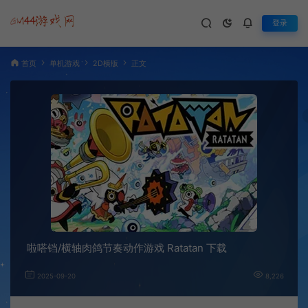
登录
首页
单机游戏
2D横版
正文
啦嗒铛/横轴肉鸽节奏动作游戏 Ratatan 下载
2025-09-20
8,226