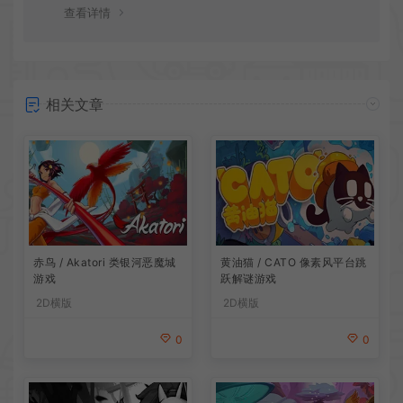
谢！
查看详情
相关文章
赤鸟 / Akatori 类银河恶魔城
黄油猫 / CATO 像素风平台跳
游戏
跃解谜游戏
2D横版
2D横版
0
0