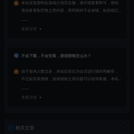
本站安装密码在游戏介绍页右侧，请仔细查看即可，密码
请勿多复制空格之类内容，密码绝对不会放错。如游戏已
更新多次版本，旧版本可能与新版密码不同，请下载最新
版安装即可。
查看详情
不会下载，不会安装，游戏报错怎么办？
由于咨询人数过多，本站目前仅为会员进行操作和解答，
不过如安装报错，游戏报错之类问题可以咨询客服，本站
会竭诚为您服务。网盘下载之类问题请自行搜索学习！谢
谢！
查看详情
相关文章