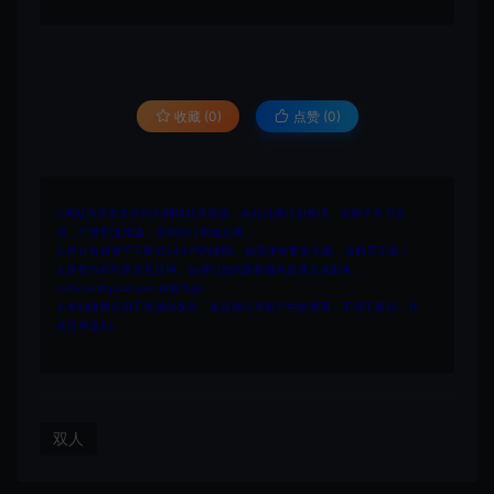
收藏 (0)
点赞 (
0
)
1.网站内所有文件均为网络共享资源，本站仅做打包整理。仅用于学习交
流，严禁商业用途，否则自行承担后果。
2.所有资源请于下载后24小时内删除。如需体验更多乐趣，请购买正版！
3.所有内容均来自互联网。如侵犯您的版权或利益请发送邮件：
cvformat#gmail.com (#换为@)
4.本站收费仅用于资源的保存、备份和分享所产生的费用，不用于盈利，亦
无任何盈利。
双人