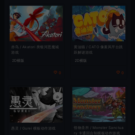
赤鸟 / Akatori 类银河恶魔城
黄油猫 / CATO 像素风平台跳
游戏
跃解谜游戏
2D横版
2D横版
0
0
怪物圣所 / Monster Sanctua
愚灵 / Gurei 横板动作游戏
ry 卡通回合制横板动作游戏