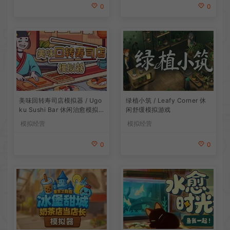
0
0
美味回转寿司店模拟器 / Ugo
绿植小筑 / Leafy Corner 休
ku Sushi Bar 休闲治愈模拟
闲舒缓模拟游戏
游戏
模拟经营
模拟经营
0
0