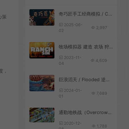
奇巧匠手工经商模拟 / CraftCraft Fantasy Merchant Simulator 商店模拟游戏
心策
2025-06-
2,997
02
牧场模拟器 建造 农场 狩猎 / Ranch Simulator Build Farm Hunt 农场模拟游戏
2023-11-
4,609
04
度，
巨浪滔天 / Flooded 逆向填岛建设即时战略游戏
2024-01-
7,689
01
通勤地铁战（Overcrowd A Commute Em Up）官方中文免安装硬盘版
2020-12-
1,788
08