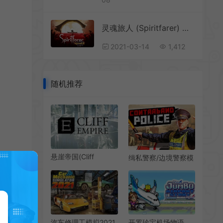
灵魂旅人 (Spiritfarer) 简中|PC|修改器|治愈系死亡休闲管理游戏
2021-03-14
1,412
随机推荐
悬崖帝国(Cliff
缉私警察/边境警察模
Empire)简
拟游戏 Contraband
中|PC|SIM|悬空城市
Police 下载
建造模拟游戏
汽车修理工模拟2021
开罗珍宝机场物语