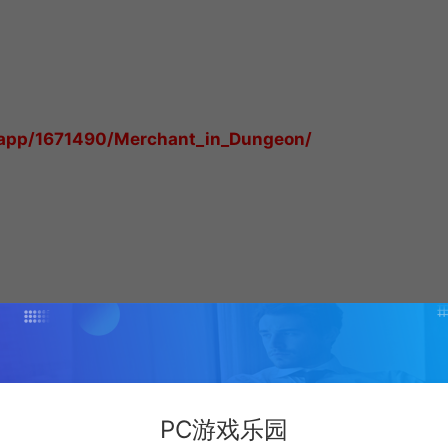
pp/1671490/Merchant_in_Dungeon/
0 X4 (3.6 GHz)
PC游戏乐园