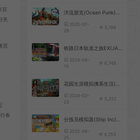
家百
洋流朋克(Ocean Punk)像素风海洋生存模拟游戏|下载
好关
2025-07-
5,186
29
迷宫
铁路日本轨道之旅EX(JAPANESE RAIL SIM HAKONE TOWN OF NATURAL BHS)简中|PC|SIM|铁路驾驶模拟游戏
2024-09-
6,748
19
花园生涯模拟佛系生活(Garden Life: A Cozy Simulator)简中|PC|SIM|休闲种植模拟游戏
2024-02-
5,232
23
配
各行各
分拣员模拟器(Ship Inc)分拣包装发货模拟游戏|下载
2025-06-
4,255
25