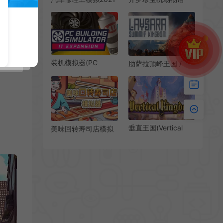
/ Car Mechanic
(Jumbo Airport
Simulator 2021 维修
Story)简中|PC|SIM|
模拟游戏
像素机场模拟经营游
戏
装机模拟器(PC
肋萨拉顶峰王国 /
Building Simulator)
Laysara Summit
简中|PC|电脑装机模
Kingdom 高山城市建
拟经营游戏
设游戏
垂直王国(Vertical
美味回转寿司店模拟
Kingdom)卡牌像素城
器 / Ugoku Sushi
市建造游戏|下载
Bar 休闲治愈模拟游
戏