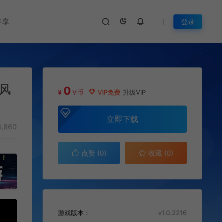
专享
登录
幻风
0
¥
V币
VIP免费
升级VIP
立即下载
,860
点赞 (
0
)
收藏 (0)
游戏版本：
v1.0.2216