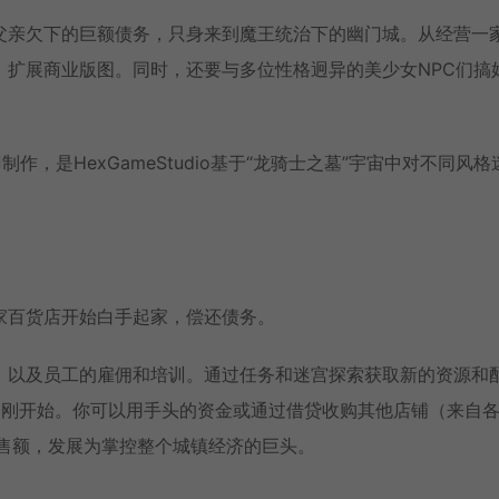
父亲欠下的巨额债务，只身来到魔王统治下的幽门城。从经营一
，扩展商业版图。同时，还要与多位性格迥异的美少女NPC们搞
！
刀制作，是HexGameStudio基于“龙骑士之墓”宇宙中对不同风格
家百货店开始白手起家，偿还债务。
，以及员工的雇佣和培训。通过任务和迷宫探索获取新的资源和
刚刚开始。你可以用手头的资金或通过借贷收购其他店铺（来自
销售额，发展为掌控整个城镇经济的巨头。