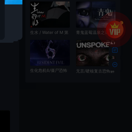
宙恐怖游戏
中|PC|AVG|心理恐怖
游戏
青鬼蓝莓温泉之谜
生水 / Water of M 第
(Aooni：The Horror
三人称校园生存恐怖
of Blueberry Onsen)
游戏
生存恐怖逃脱游戏|下
载
生化危机6/僵尸恐怖
无言/硬核复古恐怖解
生存游戏 Resident
谜游戏 Unspoken 下
Evil 6 下载
载