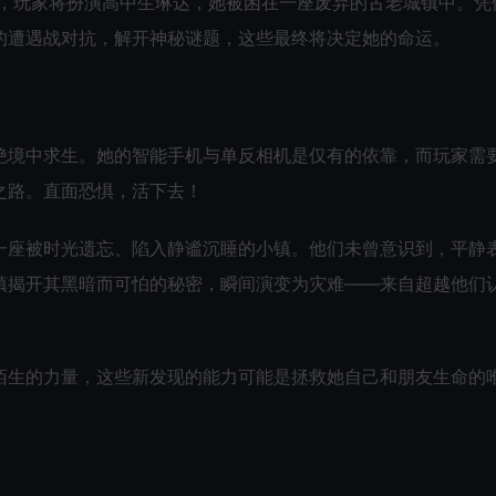
怖游戏，玩家将扮演高中生琳达，她被困在一座废弃的古老城镇中。凭
的遭遇战对抗，解开神秘谜题，这些最终将决定她的命运。
绝境中求生。她的智能手机与单反相机是仅有的依靠，而玩家需
之路。直面恐惧，活下去！
一座被时光遗忘、陷入静谧沉睡的小镇。他们未曾意识到，平静
镇揭开其黑暗而可怕的秘密，瞬间演变为灾难——来自超越他们
陌生的力量，这些新发现的能力可能是拯救她自己和朋友生命的