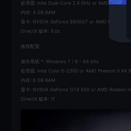
处理器: Intel Dual-Core 2.4 GHz or AMD Dual-Cor
内存: 4 GB RAM
显卡: NVIDIA GeForce 8800GT or AMD Radeon HD 
DirectX 版本: 9.0c
推荐配置:
操作系统 *: Windows 7 / 8 – 64 bits
处理器: Intel Core i5-2300 or AMD Phenom II X4 9
内存: 8 GB RAM
显卡: NVIDIA GeForce GTX 550 or AMD Radeon HD
DirectX 版本: 11