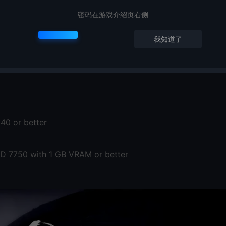
e Athlon 2.5 GHz
密码在游戏介绍页右侧
3830 or Intel HD Graphics 4000, 512 MB VRAM
我知道了
40 or better
 7750 with 1 GB VRAM or better