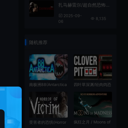
扎马赫雷尔/超自然恐怖生存游戏 ZahmahreL 下载
2025-09-
8,135
06
随机推荐
南极洲88(Antarctica
四叶草深渊/轻肉鸽恐
88)简中|PC|AVG|恐
怖游戏 CLOVERPIT
怖冒险生存游戏
下载
疯狂之月 / Moons of
受害者的恐惧(Horror
Madness 第一人称宇
of Victim)简