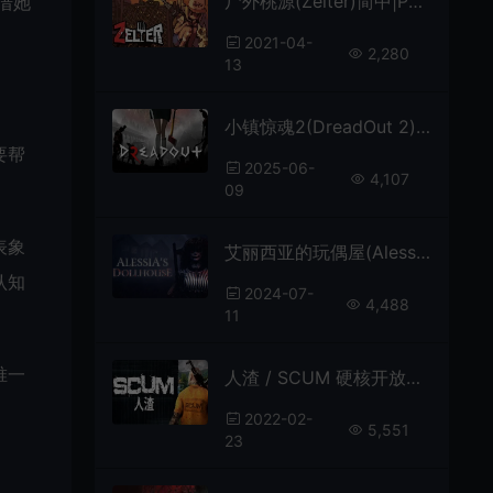
尸外桃源(Zelter)简中|PC|AVG|开放世界生存制作丧尸动作游戏
借她
2021-04-
2,280
13
小镇惊魂2(DreadOut 2)第三人称恐怖冒险游戏|下载
要帮
2025-06-
4,107
09
表象
艾丽西亚的玩偶屋(Alessia’s Dollhouse)简中|PC|AVG|第一人称心理恐怖游戏
认知
2024-07-
4,488
11
唯一
人渣 / SCUM 硬核开放世界生存动作游戏
2022-02-
5,551
23