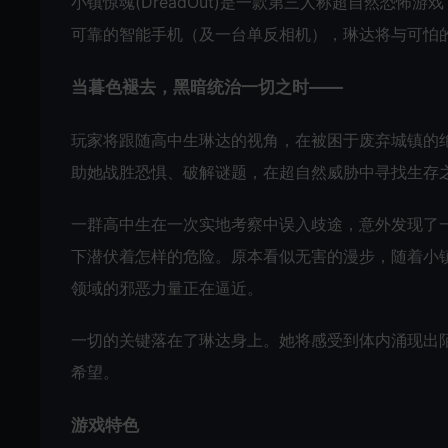
小镇惊魂(DreadOut)是一款第三人称超自然恐
可靠的智能手机（及一台单反相机），琳达将与可怕
当暮色褪去，黑暗统治一切之时——
玩家将跟随高中生琳达的视角，在被困于废弃城镇的
助她战胜恐惧、破解谜题，在超自然威胁中寻找生存
一群高中生在一次实地考察中误入歧途，意外发现了
下潜伏着怎样的危险。原本看似无害的漫步，随着小
领域的邪恶力量正在逼近。
一切的关键落在了琳达身上。她将感受到体内涌现出
希望。
游戏特色