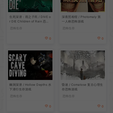
生死深潜：雨之子民 / DIVE o
深夜照相馆 / Photomaly 第
r DIE Children of Rain 恐怖
一人称恐怖游戏
生存探索游戏
恐怖生存
恐怖生存
0
0
昏迷 / Comatose 复古心理生
幽洞深潜 / Hollow Depths 水
存恐怖游戏
下潜行生存游戏
恐怖生存
恐怖生存
0
0