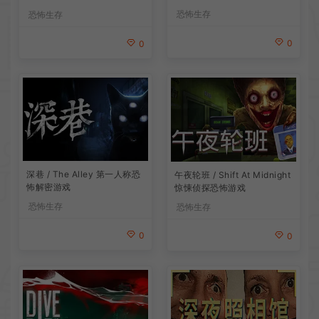
恐怖生存
恐怖生存
0
0
深巷 / The Alley 第一人称恐
午夜轮班 / Shift At Midnight
怖解密游戏
惊悚侦探恐怖游戏
恐怖生存
恐怖生存
0
0