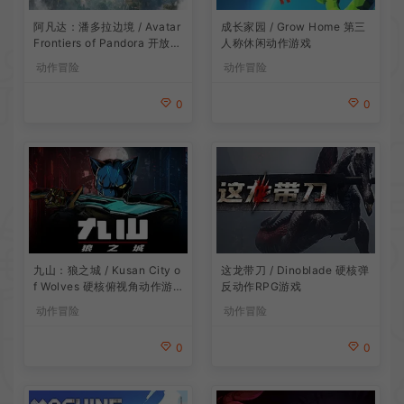
阿凡达：潘多拉边境 / Avatar
成长家园 / Grow Home 第三
Frontiers of Pandora 开放世
人称休闲动作游戏
界冒险游戏
动作冒险
动作冒险
0
0
九山：狼之城 / Kusan City o
这龙带刀 / Dinoblade 硬核弹
f Wolves 硬核俯视角动作游
反动作RPG游戏
戏
动作冒险
动作冒险
0
0