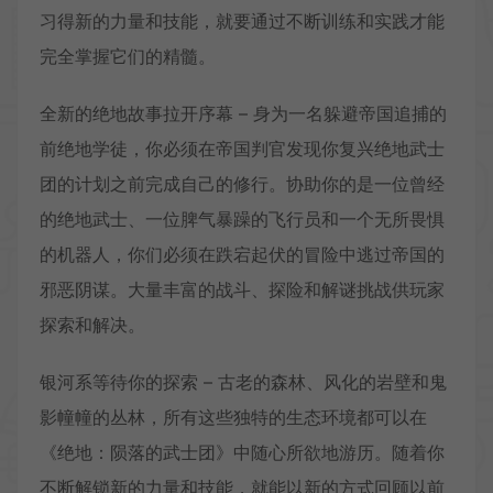
习得新的力量和技能，就要通过不断训练和实践才能
完全掌握它们的精髓。
全新的绝地故事拉开序幕 – 身为一名躲避帝国追捕的
前绝地学徒，你必须在帝国判官发现你复兴绝地武士
团的计划之前完成自己的修行。协助你的是一位曾经
的绝地武士、一位脾气暴躁的飞行员和一个无所畏惧
的机器人，你们必须在跌宕起伏的冒险中逃过帝国的
邪恶阴谋。大量丰富的战斗、探险和解谜挑战供玩家
探索和解决。
银河系等待你的探索 – 古老的森林、风化的岩壁和鬼
影幢幢的丛林，所有这些独特的生态环境都可以在
《绝地：陨落的武士团》中随心所欲地游历。随着你
不断解锁新的力量和技能，就能以新的方式回顾以前