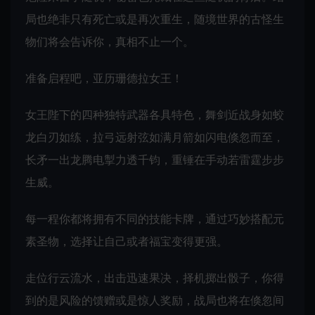
局也绝非只有死亡或是再次重生，随境世界的古怪生
物们将会告诉你，真相不止一个。
准备启程吧，亚历珊德拉女王！
女王陛下的四种独特武器各具特色，舞剑近战身如蛟
龙白刃如练，拉弓远射弦如满月箭如闪电倏忽而至，
长矛一出龙腾电掣力透千钧，重锤在手动若雷霆步步
生威。
每一程你都将拥有不同的技能卡牌，通过巧妙搭配元
素圣物，选择让自己或者福宝变得更强。
走位行云流水，出击迅速果决，择机掷出骰子，你得
到的是风险的馈赠或是惊人奖励，战局也将在倏忽间