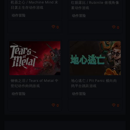
机器之心 / Machine Mind 末
红眼露比 / Rubinite 俯视角像
日废土生存动作游戏
素动作游戏
动作冒险
动作冒险
0
0
地心逃亡 / Pit Panic 横向肉
钢铁之泪 / Tears of Metal 中
鸽平台跳跃游戏
世纪动作肉鸽游戏
动作冒险
动作冒险
0
0