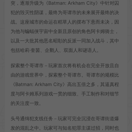
突，逐渐升级为《Batman: Arkham City》中针对囚
犯的毁灭性阴谋，最终为哥谭市的未来展开最终的决
战。这座城市的命运在稻草人的摆布下悬而未决，因
为他与蝙蝠侠宇宙中全新且原创的角色阿卡姆骑士，
以及一大批其他恶名昭彰的反派一同加入战斗，其中
包括哈莉·奎茵、企鹅人、双面人和谜语人。
探索整个哥谭市－玩家首次将有机会在完全开放且自
由的游戏世界中，探索整个哥谭市。哥谭市的规模比
《Batman: Arkham City》高出五倍之多，其逼真程
度与阿卡姆系列游戏一贯的细致、手工制作和对细节
的关注度一致。
头号通缉犯支线任务－玩家可完全沉浸在哥谭街道爆
发的混乱之中。玩家可与知名犯罪主谋过招，同时也