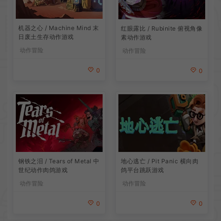
机器之心 / Machine Mind 末
红眼露比 / Rubinite 俯视角像
日废土生存动作游戏
素动作游戏
动作冒险
动作冒险
0
0
地心逃亡 / Pit Panic 横向肉
钢铁之泪 / Tears of Metal 中
鸽平台跳跃游戏
世纪动作肉鸽游戏
动作冒险
动作冒险
0
0