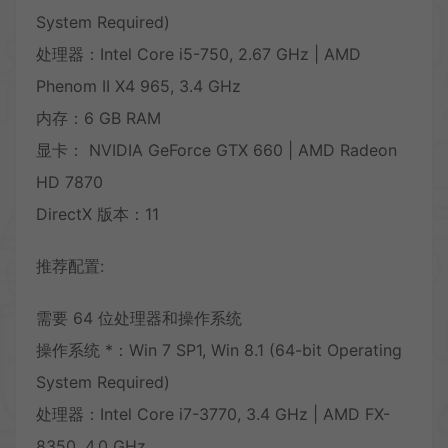
System Required)
处理器：Intel Core i5-750, 2.67 GHz | AMD
Phenom II X4 965, 3.4 GHz
内存：6 GB RAM
显卡： NVIDIA GeForce GTX 660 | AMD Radeon
HD 7870
DirectX 版本：11
推荐配置:
需要 64 位处理器和操作系统
操作系统 *：Win 7 SP1, Win 8.1 (64-bit Operating
System Required)
处理器：Intel Core i7-3770, 3.4 GHz | AMD FX-
8350, 4.0 GHz