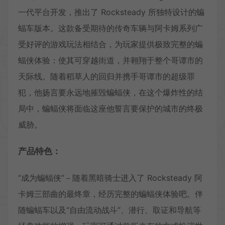
一代平台开发，推出了 Rocksteady 所独特设计的蝙
蝠车版本。这款备受期待的传奇车辆与阿卡姆系列广
受好评的游戏玩法相结合，为玩家提供极致完整的蝙
蝠侠体验：使其可穿越街道，并翱翔于整个哥谭市的
天际线。随着稻草人的回归并携手哥谭市的超级罪
犯，他扬言要永远地摧毁蝙蝠侠，在这个爆炸性的结
局中，蝙蝠侠将面临这座他誓言要保护的城市的终极
威胁。
产品特色：
“成为蝙蝠侠”－随着黑暗骑士进入了 Rocksteady 阿
卡姆三部曲的最终章，经历完整的蝙蝠侠体验吧。伴
随蝙蝠车以及“自由流动战斗”、潜行、取证和导航等