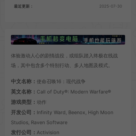
最近更新：
2025-07-30
体验激动人心的剧情战役，或组队踏入终极在线战
场，其中包含多个特别行动、多人地图及模式。
中文名称：
使命召唤16：现代战争
英文名称：
Call of Duty®: Modern Warfare®
游戏类型：
动作
开发公司：
Infinity Ward, Beenox, High Moon
Studios, Raven Software
发行公司：
Activision