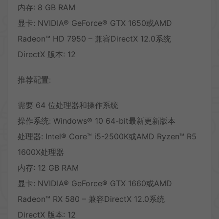
内存: 8 GB RAM
显卡: NVIDIA® GeForce® GTX 1650或AMD
Radeon™ HD 7950 – 兼容DirectX 12.0系统
DirectX 版本: 12
推荐配置:
需要 64 位处理器和操作系统
操作系统: Windows® 10 64-bit最新更新版本
处理器: Intel® Core™ i5-2500K或AMD Ryzen™ R5
1600X处理器
内存: 12 GB RAM
显卡: NVIDIA® GeForce® GTX 1660或AMD
Radeon™ RX 580 – 兼容DirectX 12.0系统
DirectX 版本: 12