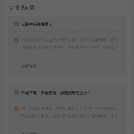
常见问题
安装密码在哪里？
本站安装密码在游戏介绍页右侧，请仔细查看即可，密码
请勿多复制空格之类内容，密码绝对不会放错。如游戏已
更新多次版本，旧版本可能与新版密码不同，请下载最新
版安装即可。
查看详情
不会下载，不会安装，游戏报错怎么办？
由于咨询人数过多，本站目前仅为会员进行操作和解答，
不过如安装报错，游戏报错之类问题可以咨询客服，本站
会竭诚为您服务。网盘下载之类问题请自行搜索学习！谢
谢！