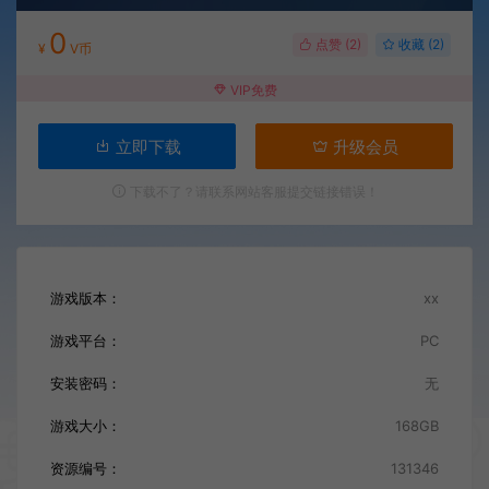
0
点赞 (
2
)
收藏 (2)
¥
V币
VIP免费
立即下载
升级会员
下载不了？请联系网站客服提交链接错误！
游戏版本：
xx
游戏平台：
PC
安装密码：
无
游戏大小：
168GB
资源编号：
131346