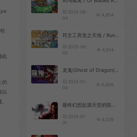
剑与狐尾 / Of Blades And Tails 回合制战斗RPG游戏
pe
2023-06-
4,954
04
养牲
符文工房龙之天地 / Rune Factory Guardians of Azuma 奇幻冒险RPG游戏
2025-06-
4,914
05
随机
龙鬼(Ghost of Dragon)简中|PC|半放置角色扮演游戏
上的
2023-01-
6,806
04
致以
墟。
最终幻想起源天堂的陌生人(Stranger of Paradise: Final Fantasy Origin)简中|PC|RPG|DLC|修改器|动作角色扮演游戏
2023-01-
6,329
31