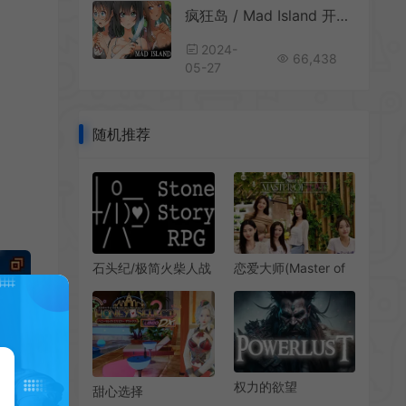
疯狂岛 / Mad Island 开放世界动作生存RPG游戏
2024-
66,438
05-27
随机推荐
石头纪/极简火柴人战
恋爱大师(Master of
斗挂机游戏 Stone
Love)简中|PC|RPG|
Story RPG 下载
真人互动恋爱游戏
权力的欲望
甜心选择
(Powerlust)开放世界