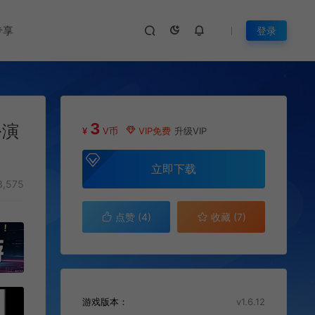
专享
登录
3
扮演
¥
V币
VIP免费
升级VIP
立即下载
,575
点赞 (
4
)
收藏 (7)
游戏版本：
v1.6.12