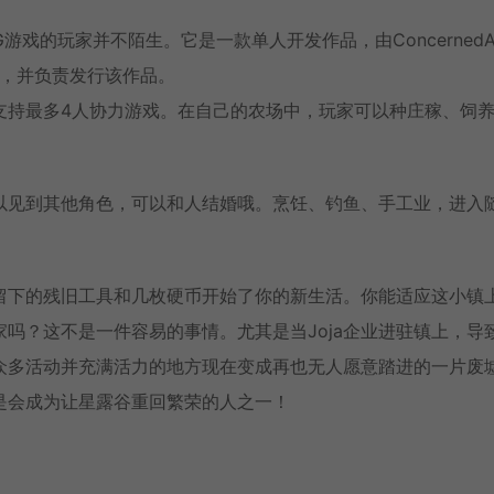
式RPG游戏的玩家并不陌生。它是一款单人开发作品，由ConcernedA
协助，并负责发行该作品。
支持最多4人协力游戏。在自己的农场中，玩家可以种庄稼、饲
以见到其他角色，可以和人结婚哦。烹饪、钓鱼、手工业，进入
留下的残旧工具和几枚硬币开始了你的新生活。你能适应这小镇
吗？这不是一件容易的事情。尤其是当Joja企业进驻镇上，导
众多活动并充满活力的地方现在变成再也无人愿意踏进的一片废
是会成为让星露谷重回繁荣的人之一！