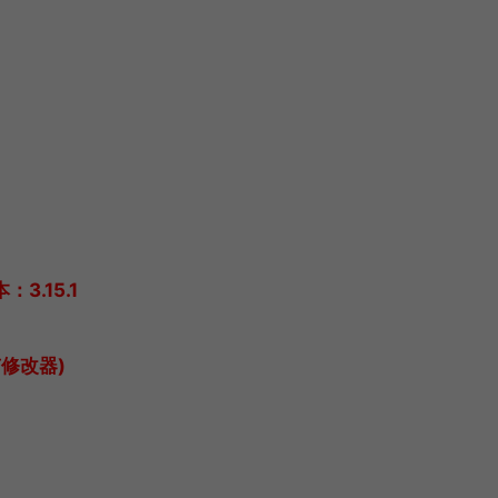
：3.15.1
 有修改器)