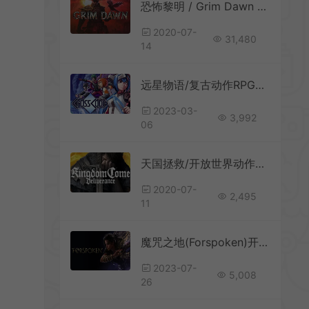
恐怖黎明 / Grim Dawn 俯视角动作RPG游戏
2020-07-
31,480
14
远星物语/复古动作RPG游戏 CrossCode 下载
2023-03-
3,992
06
天国拯救/开放世界动作RPG游戏 Kingdom Come Deliverance 下载
2020-07-
2,495
11
魔咒之地(Forspoken)开放世界魔法动作RPG游戏|下载
2023-07-
5,008
26