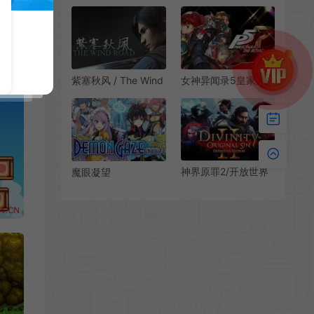
2(HoneySelect 2)卡
老式动作RPG游戏|下
通美少女模拟经营游
载
戏|下载
紫塞秋风 / The Wind
女神异闻录5皇家版 /
Road 即时战斗武侠
Persona 5 The
游戏
Royal 青春奇幻冒险
RPG游戏
神界原罪2/开放世界
魔眼凝望
策略RPG游戏
EXTRA(DEMON
Divinity Original Sin
GAZE EXTRA)繁
2 下载
中|PC|RPG|迷宫探索
角色扮演游戏