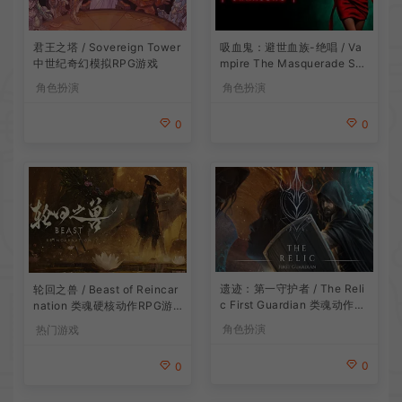
吸血鬼：避世血族-绝唱 / Va
君王之塔 / Sovereign Tower
mpire The Masquerade Sw
中世纪奇幻模拟RPG游戏
ansong
角色扮演
角色扮演
0
0
遗迹：第一守护者 / The Reli
轮回之兽 / Beast of Reincar
c First Guardian 类魂动作R
nation 类魂硬核动作RPG游
PG游戏
戏
角色扮演
热门游戏
0
0