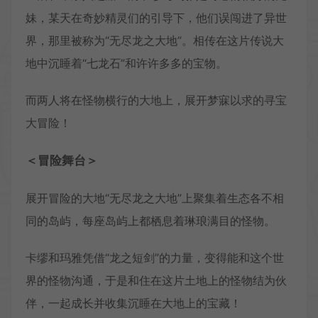
妹，某天在奇妙精灵们的引导下，他们误闯进了异世
界，那里被称为“无尽龙之大地”。相传在这片传说大
地中沉睡着“七龙石”和许许多多的宝物。
而两人将在怪物横行的大地上，展开梦寐以求的寻宝
大冒险！
＜冒险舞台＞
展开冒险的大地“无尽龙之大地”上聚集着生态各不相
同的岛屿，每座岛屿上都栖息着琳琅满目的怪物。
卡缪和玛雅凭借“龙之短剑”的力量，变得能和这个世
界的怪物沟通，于是和住在这片土地上的怪物结为伙
伴，一起成长并收集沉睡在大地上的宝藏！