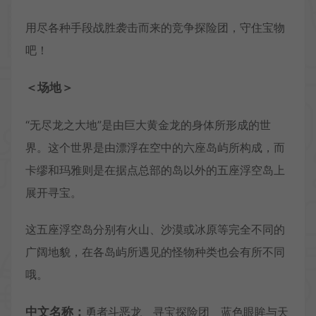
用尽各种手段战胜袭击而来的竞争探险团，守住宝物
吧！
＜场地＞
“无尽龙之大地”是由巨大黄金龙的身体所形成的世
界。这个世界是由漂浮在空中的六座岛屿所构成，而
卡缪和玛雅则是在据点总部的岛以外的五座浮空岛上
展开寻宝。
这五座浮空岛分别有火山、沙漠或冰原等完全不同的
广阔地貌，在各岛屿所遇见的怪物种类也会有所不同
哦。
中文名称：
勇者斗恶龙 寻宝探险团 蓝色眼眸与天