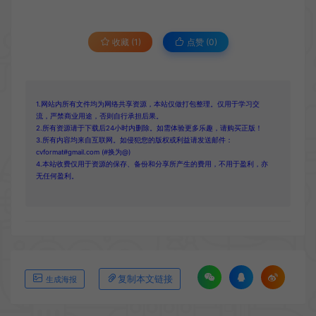
收藏 (1)
点赞 (
0
)
1.网站内所有文件均为网络共享资源，本站仅做打包整理。仅用于学习交
流，严禁商业用途，否则自行承担后果。
2.所有资源请于下载后24小时内删除。如需体验更多乐趣，请购买正版！
3.所有内容均来自互联网。如侵犯您的版权或利益请发送邮件：
cvformat#gmail.com (#换为@)
4.本站收费仅用于资源的保存、备份和分享所产生的费用，不用于盈利，亦
无任何盈利。
复制本文链接
生成海报