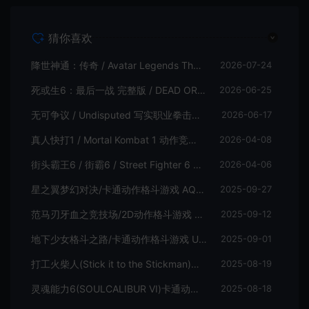
猜你喜欢
降世神通：传奇 / Avatar Legends The Fighting Game 卡通格斗游戏
2026-07-24
死或生6：最后一战 完整版 / DEAD OR ALIVE 6 Last Round 卡通格斗游戏
2026-06-25
无可争议 / Undisputed 写实职业拳击格斗游戏
2026-06-17
真人快打1 / Mortal Kombat 1 动作竞技格斗游戏
2026-04-08
街头霸王6 / 街霸6 / Street Fighter 6 经典动作格斗游戏
2026-04-06
星之翼梦幻对决/卡通动作格斗游戏 AQUAPAZZA 下载
2025-09-27
范马刃牙血之竞技场/2D动作格斗游戏 Baki Hanma Blood Arena 下载
2025-09-12
地下少女格斗之路/卡通动作格斗游戏 UnderGirl SP 下载
2025-09-01
打工火柴人(Stick it to the Stickman)闯关物理格斗游戏|下载
2025-08-19
灵魂能力6(SOULCALIBUR VI)卡通动作格斗游戏|下载
2025-08-18