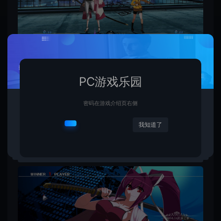
PC游戏乐园
密码在游戏介绍页右侧
我知道了