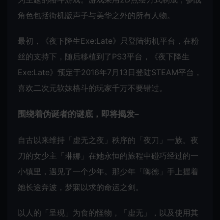
角色包括街机版声子与美华之外的所有人物。
最初，《夜下降生Exe:Late》只登陆街机平台，在粉
丝的支持下，随后移植到了PS3平台，《夜下降生
Exe:Late》预定于2016年7月13日登陆STEAM平台，
喜欢二次元软妹格斗的玩家千万不要错过。
围绕着伪诞者的谜底，即将揭发–
自古以来维持「虚无之夜」秩序的「夜刀」一族。夜
刀的女少主「琳娜」在她永恒的旅程中碰巧经过的一
小镇里，遇见了一个少年。那少年「嗨徳」手上握着
她长途奔波，梦寐以求的命运之剑。
以人的「呈现」为食的怪物，「虚无」，以及使用其