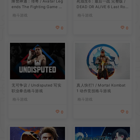
降世神通：传奇 / Avatar Leg
死或生6：最后一战 完整版 /
ends The Fighting Game 卡
DEAD OR ALIVE 6 Last Rou
通格斗游戏
nd 卡通格斗游戏
格斗游戏
格斗游戏
0
0
真人快打1 / Mortal Kombat
无可争议 / Undisputed 写实
1 动作竞技格斗游戏
职业拳击格斗游戏
格斗游戏
格斗游戏
0
0