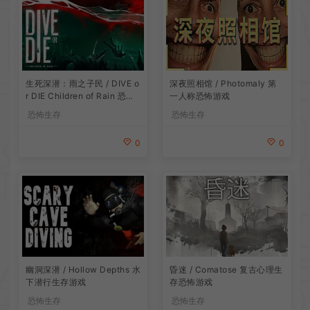
生死深潜：雨之子民 / DIVE o
深夜照相馆 / Photomaly 第
r DIE Children of Rain 恐怖
一人称恐怖游戏
生存探索游戏
恐怖生存
恐怖生存
0
0
昏迷 / Comatose 复古心理生
幽洞深潜 / Hollow Depths 水
存恐怖游戏
下潜行生存游戏
恐怖生存
恐怖生存