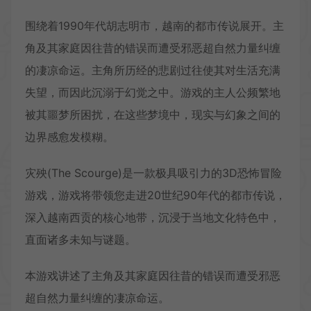
围绕着1990年代胡志明市，越南的都市传说展开。主
角及其家庭因往昔的错误而遭受邪恶超自然力量纠缠
的凄凉命运。主角所历经的悲剧过往使其对生活充满
失望，而因此沉溺于幻觉之中。游戏的主人公频繁地
被其噩梦所困扰，在这些梦境中，现实与幻象之间的
边界感愈发模糊。
灾殃(The Scourge)是一款极具吸引力的3D恐怖冒险
游戏，游戏将带领您走进20世纪90年代的都市传说，
深入越南西贡的核心地带，沉浸于当地文化特色中，
直面诸多未知与谜题。
本游戏讲述了主角及其家庭因往昔的错误而遭受邪恶
超自然力量纠缠的凄凉命运。