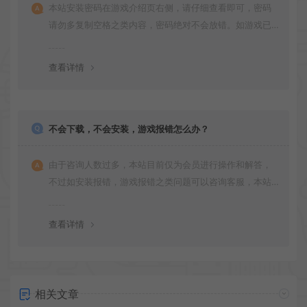
本站安装密码在游戏介绍页右侧，请仔细查看即可，密码
请勿多复制空格之类内容，密码绝对不会放错。如游戏已
更新多次版本，旧版本可能与新版密码不同，请下载最新
版安装即可。
查看详情
不会下载，不会安装，游戏报错怎么办？
由于咨询人数过多，本站目前仅为会员进行操作和解答，
不过如安装报错，游戏报错之类问题可以咨询客服，本站
会竭诚为您服务。网盘下载之类问题请自行搜索学习！谢
谢！
查看详情
相关文章