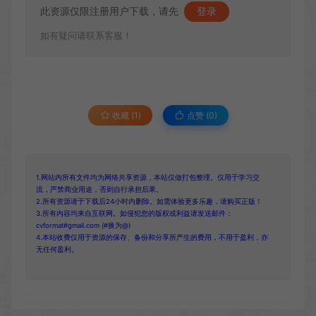
此资源仅限注册用户下载，请先
登录
如有疑问请联系客服！
收藏 (1)
点赞 (
0
)
1.网站内所有文件均为网络共享资源，本站仅做打包整理。仅用于学习交
流，严禁商业用途，否则自行承担后果。
2.所有资源请于下载后24小时内删除。如需体验更多乐趣，请购买正版！
3.所有内容均来自互联网。如侵犯您的版权或利益请发送邮件：
cvformat#gmail.com (#换为@)
4.本站收费仅用于资源的保存、备份和分享所产生的费用，不用于盈利，亦
无任何盈利。