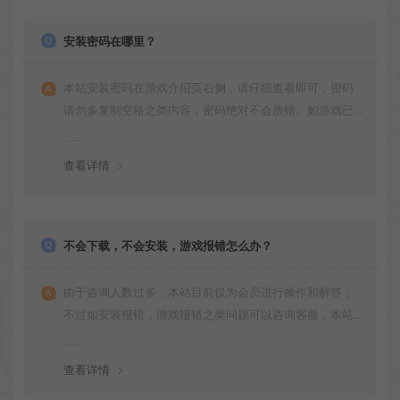
安装密码在哪里？
本站安装密码在游戏介绍页右侧，请仔细查看即可，密码
请勿多复制空格之类内容，密码绝对不会放错。如游戏已
更新多次版本，旧版本可能与新版密码不同，请下载最新
版安装即可。
查看详情
不会下载，不会安装，游戏报错怎么办？
由于咨询人数过多，本站目前仅为会员进行操作和解答，
不过如安装报错，游戏报错之类问题可以咨询客服，本站
会竭诚为您服务。网盘下载之类问题请自行搜索学习！谢
谢！
查看详情