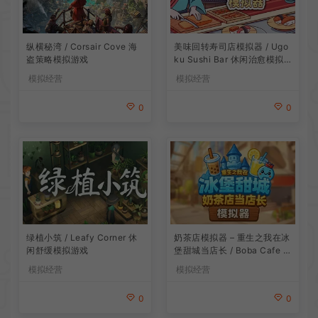
纵横秘湾 / Corsair Cove 海
美味回转寿司店模拟器 / Ugo
盗策略模拟游戏
ku Sushi Bar 休闲治愈模拟
游戏
模拟经营
模拟经营
0
0
绿植小筑 / Leafy Corner 休
奶茶店模拟器 – 重生之我在冰
闲舒缓模拟游戏
堡甜城当店长 / Boba Cafe Si
mulator 模拟经营游戏
模拟经营
模拟经营
0
0