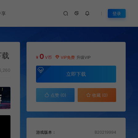
专享
登录
下载
0
¥
V币
VIP免费
升级VIP
,260
立即下载
点赞 (
0
)
收藏 (0)
游戏版本：
B20219994