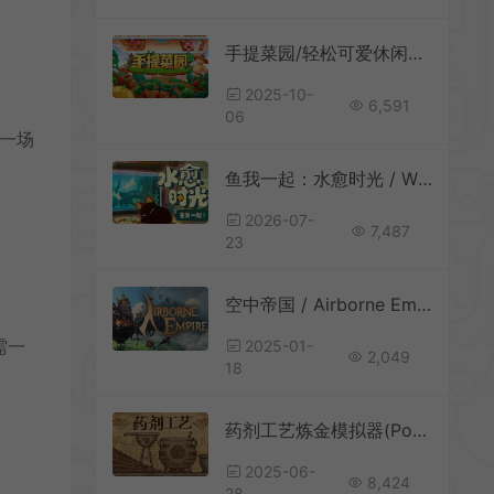
手提菜园/轻松可爱休闲种植游戏 Tiny Garden 下载
2025-10-
6,591
06
每一场
。
鱼我一起：水愈时光 / With Me Aquatic Time 休闲养鱼游戏
2026-07-
7,487
23
空中帝国 / Airborne Empire 开放世界城市建造游戏
需一
2025-01-
2,049
18
药剂工艺炼金模拟器(Potion Craft)沙盒制药模拟经营游戏|下载
2025-06-
8,424
28