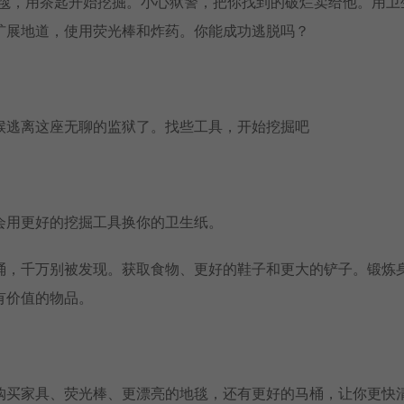
地毯，用茶匙开始挖掘。小心狱警，把你找到的破烂卖给他。用卫
扩展地道，使用荧光棒和炸药。你能成功逃脱吗？
候逃离这座无聊的监狱了。找些工具，开始挖掘吧
会用更好的挖掘工具换你的卫生纸。
桶，千万别被发现。获取食物、更好的鞋子和更大的铲子。锻炼
有价值的物品。
购买家具、荧光棒、更漂亮的地毯，还有更好的马桶，让你更快