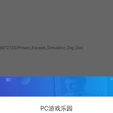
3672720/Prison_Escape_Simulator_Dig_Out/
PC游戏乐园
6800K / Athlon X4 950