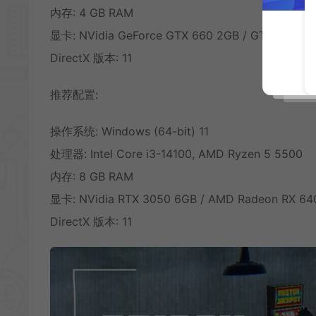
内存: 4 GB RAM
显卡: NVidia GeForce GTX 660 2GB / GTX 1050 2
DirectX 版本: 11
推荐配置:
操作系统: Windows (64-bit) 11
处理器: Intel Core i3-14100, AMD Ryzen 5 5500
内存: 8 GB RAM
显卡: NVidia RTX 3050 6GB / AMD Radeon RX 64
DirectX 版本: 11