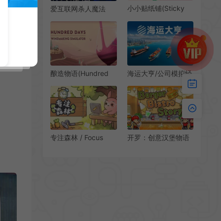
小小贴纸铺(Sticky
爱互联网杀人魔法
Business)店铺模拟经
(Love, Internet, and
营游戏|下载
Murder Magic)模拟
Roguelike养成游戏|
下载
酿造物语(Hundred
海运大亨/公司模拟经
Days – Winemaking
营游戏 Global
Simulator)简
Magnates 下载
中|PC|SIM|葡萄园管
理销售模拟游戏
开罗：创意汉堡物语
专注森林 / Focus
(Burger Bistro Story)
Grove 休闲农场模拟
简中|PC|SIM|汉堡店
游戏
模拟经营游戏