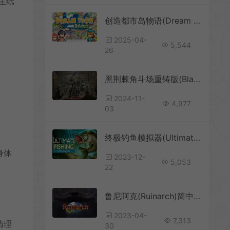
生纸
创造都市岛物语(Dream Town Island)像素城市建设模拟游戏|下载
2025-04-
5,544
26
黑荆棘角斗场重铸版(Blackthorn Arena: Reforged)角斗场经营游戏|单机|中文|模拟|免费下载
2024-11-
4,977
03
终极钓鱼模拟器(Ultimate Fishing Simulator)休闲钓鱼游戏|下载
身体
2023-12-
5,053
22
鲁尼阿克(Ruinarch)简中|PC|SIM|沙盒恶魔领主模拟游戏
2023-04-
7,313
清理
30