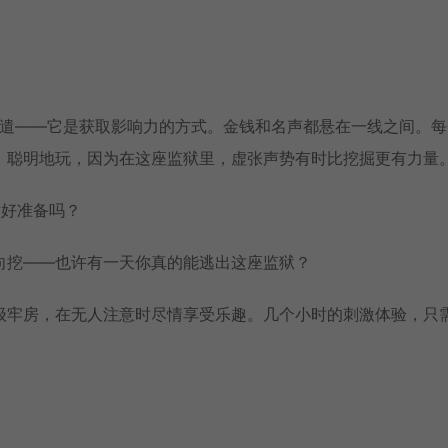
赌博不仅仅是消遣——它是获取影响力的方式。金钱和名声都悬在一线之间。
。聪明地玩，因为在这座监狱里，虚张声势有时比挖掘更有力量
做好准备吗？
向挖——也许有一天你真的能逃出这座监狱？
级牢房，在无人注意时尽情享受乐趣。几个小时的刺激体验，只