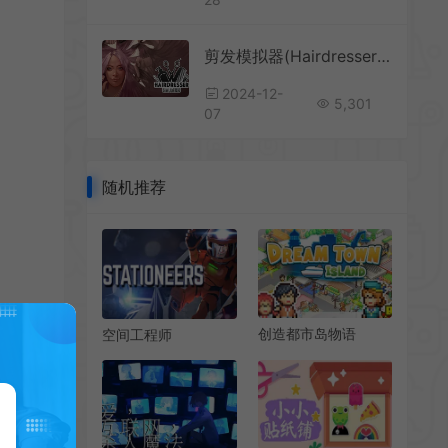
剪发模拟器(Hairdresser Simulator)美发师模拟游戏|中文|攻略|视频|评测|免费下载
2024-12-
5,301
07
随机推荐
创造都市岛物语
空间工程师
(Dream Town
(Stationeers)简
Island)像素城市建设
中|PC|SIM|空间站模
模拟游戏|下载
拟建造游戏