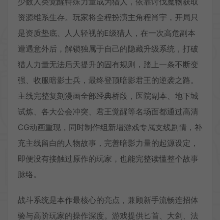
少数人类觉醒特殊力量成为猎人，依靠讨伐魔物获取
资源维系生存。玩家将全程扮演主角程肖宇，开局只
是资质垫底、人人轻视的E级猎人，在一次高危副本
遭遇意外后，解锁独属于自己的隐藏升级系统，打破
猎人力量无法后天提升的固有规则，踏上一条不断变
强、收服暗影士兵，最终登顶暗影君王的逆袭之路。
主线完整复刻漫画全部经典桥段，医院副本、地下城
试炼、各大公会冲突、君王觉醒等名场面都通过高清
CG动画重现，同时制作组新增游戏专属支线剧情，补
充主线留白的人物故事，完善暗影力量的起源设定，
即便没有接触过原作的玩家，也能完整读懂整个故事
脉络。
战斗系统是本作最核心的亮点，兼顾新手流畅连招体
验与高阶玩家的操作深度。游戏提供匕首、大剑、法