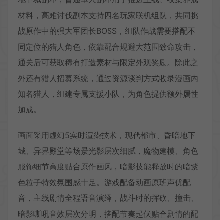
材料，高难讨伐副本支持四名玩家联机组队，共同挑
战原作中的强大军团长BOSS，组队作战需要搭配不
同定位的猎人角色，依靠配合规避大范围致命攻击，
通关后可获取稀有打造素材与限定外观奖励。除此之
外还有猎人招募系统，通过资源谈判方式收录漫画内
知名猎人，组建专属支援小队，为角色提供额外属性
加成。
画面采用虚幻5实时渲染技术，现代都市、昏暗地下
城、异界殿堂等场景光影层次细腻，魔物建模、角色
服饰细节高度贴合原作画风，暗影技能释放时的暗紫
色粒子特效氛围感十足。游戏配备动画原班声优配
音，主线剧情全程语音演绎，战斗时的挥砍、撞击、
暗影嘶吼音效层次分明，搭配节奏起伏贴合剧情的配