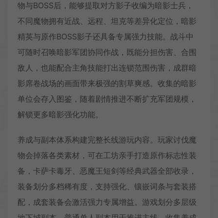
物与BOSS后，能够提取对方影子收编为暗影士兵，
不同魔物拥有近战、远程、坦克等差异化定位，暗影
精英与原作BOSS影子还具备专属强力技能。战斗中
可随时召唤暗影军团协同作战，既能分担伤害、合围
敌人，也能配合主角技能打出连锁范围伤害，成群暗
影席卷战场的画面带来极强的割草爽感。收集的暗影
单位会存入图鉴，随着剧情推进不断扩充军团规模，
解锁更多暗影强化功能。
养成与副本体系构建完整长线游玩内容。玩家讨伐魔
物会掉落各类素材，可在工坊亲手打造原作标志性装
备，卡萨卡毒牙、恶魔王短剑等经典武器全部收录，
装备划分多档稀有度，支持强化、镶嵌词条与套装搭
配，成套装备会激活强力专属增益。游戏划分多层级
地下城副本，普通单人副本用于推进主线、收集养成