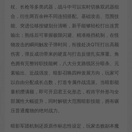
杖、长枪等多类武器，战斗中可以实时切换双武器组
合，衍生两百余种不同连招搭配。基础攻击、范围技
能、突进位移按键划分清晰，新手能够轻松打出连贯
输出；熟练后可掌握极限闪避、精准格挡机制，在怪
物攻击的瞬间触发子弹时间，衔接处决QTE打出高额
伤害，弹反成功带来的硬直与打击反馈扎实厚重。角
色拥有完整转职技能树，八大分支路线区分暗杀、元
素输出、近战强攻、暗影召唤四种发展方向，玩家可
以自由分配成长点数，打造专属作战流派。当暗影能
量积攒满额，即可开启君王化形态，程肖宇外形与全
部属性大幅提升，同时解锁大范围暗影技能，拥有碾
压普通魔物的绝对战力。
暗影军团机制还原原作标志性设定，玩家击败副本魔