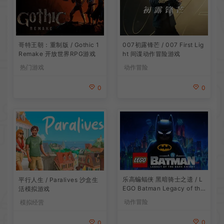
007初露锋芒 / 007 First Lig
哥特王朝：重制版 / Gothic 1
ht 间谍动作冒险游戏
Remake 开放世界RPG游戏
动作冒险
热门游戏
0
0
乐高蝙蝠侠 黑暗骑士之遗 / L
平行人生 / Paralives 沙盒生
EGO Batman Legacy of the
活模拟游戏
Dark Knight 卡通动作游戏
动作冒险
模拟经营
0
0