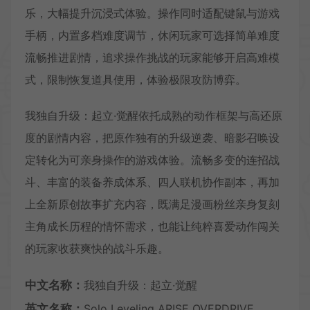
乐，大幅提升沉浸式体验。操作同时适配键鼠与游戏
手柄，内置多档难度调节，休闲玩家可选择简单难度
流畅推进剧情，追求操作挑战的玩家能够开启高难模
式，限制恢复道具使用，体验极限攻防博弈。
我独自升级：起立·觉醒依托成熟的动作框架与高还原
度的剧情内容，把原作独有的升级逆袭、暗影召唤设
定转化为可亲身操作的游戏体验。流畅多变的连招战
斗、丰富的装备养成体系、四人联机协作副本，再加
上全新原创故事扩充内容，既满足漫画粉丝亲身复刻
主角成长历程的情怀需求，也能让纯粹喜爱动作闯关
的玩家收获爽快的战斗乐趣。
中文名称：
我独自升级：起立·觉醒
英文名称：
Solo Leveling ARISE OVERDRIVE