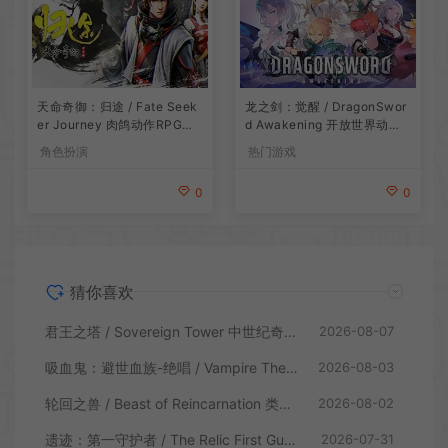
龙之剑：觉醒 / DragonSwor
天命奇御：归途 / Fate Seek
d Awakening 开放世界动作R
er Journey 肉鸽动作RPG游
PG游戏
戏
热门游戏
角色扮演
0
0
猜你喜欢
君王之塔 / Sovereign Tower 中世纪奇幻模拟RPG游戏
2026-08-07
吸血鬼：避世血族-绝唱 / Vampire The Masquerade Swansong
2026-08-03
轮回之兽 / Beast of Reincarnation 类魂硬核动作RPG游戏
2026-08-02
遗迹：第一守护者 / The Relic First Guardian 类魂动作RPG游戏
2026-07-31