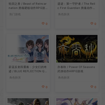
遗迹：第一守护者 / The Reli
轮回之兽 / Beast of Reincar
c First Guardian 类魂动作R
nation 类魂硬核动作RPG游
PG游戏
戏
角色扮演
热门游戏
0
0
蔚蓝反射四重奏：少女们的奇
亦春秋 / Power Of Seasons
迹 / BLUE REFLECTION Qu
武侠动作ARPG游戏
artet 卡通回合制RPG游戏
角色扮演
角色扮演
0
0