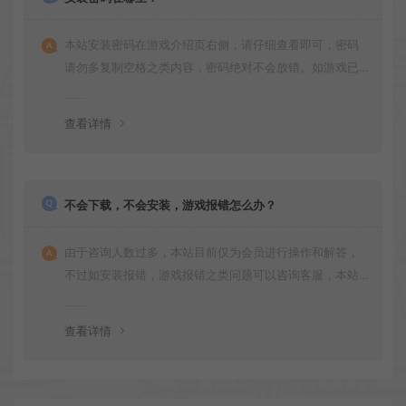
本站安装密码在游戏介绍页右侧，请仔细查看即可，密码
请勿多复制空格之类内容，密码绝对不会放错。如游戏已
更新多次版本，旧版本可能与新版密码不同，请下载最新
版安装即可。
查看详情
不会下载，不会安装，游戏报错怎么办？
由于咨询人数过多，本站目前仅为会员进行操作和解答，
不过如安装报错，游戏报错之类问题可以咨询客服，本站
会竭诚为您服务。网盘下载之类问题请自行搜索学习！谢
谢！
查看详情