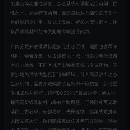
附魔台等功能性设备。炼金系统可调配治疗药剂、抗
性药水、龙类特攻药剂，锻造路线从基础铁皮装备一
路解锁精金护甲、红龙皮套装、紫杉木魔法武器，装
备品质随材料与符文附魔大幅提升战力。
广阔分层开放世界搭配多元生态区域，地图包含翠绿
林间、熔岩龙巢、远古遗迹地下城、暗影沙地沙漠四
大核心地貌，不同区域产出独有资源与专属怪物。暗
影沙地为后续大型更新追加区域，引入高温沙尘动态
生存机制，需要穿戴隔热装备抵御环境伤害，新增重
复挑战战斗洞窟，镇守BOSS烈焰暴君福赞，通关可
掉落高阶锻造材料与稀有坐骑魔毯。野外随处可见散
落的上古石碑、破损卷轴、先民遗物，收集线索拼凑
大陆完整历史，解锁隐藏支线任务与符文秘境，秘境
中栖息强力幼龙、精英畸变生物，挑战成功可获取稀