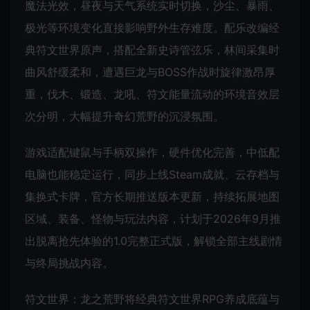
魔法光效，昼夜与天气系统实时切换，沙尘、暴雨、
极光等环境变化直接影响野外生存难度。配乐改编经
典符文世界原声，搭配全新史诗管弦乐，林间采集时
曲风舒缓柔和，遭遇巨龙与BOSS作战时旋律激昂厚
重，伐木、锻造、龙吼、符文能量流动的环境音效层
次分明，大幅提升奇幻荒野的沉浸氛围。
游戏适配键鼠与手柄双操作，硬件优化完善，中低配
电脑也能稳定运行，同步上线Steam成就、云存档与
集换式卡牌，官方长期推送版本更新，持续拓展地图
区域、装备、怪物与玩法内容，计划于2026年9月推
出脱离抢先体验的1.0完整正式版，解锁全部主线剧情
与终局挑战内容。
符文世界：龙之荒野将经典符文世界RPG养成底蕴与