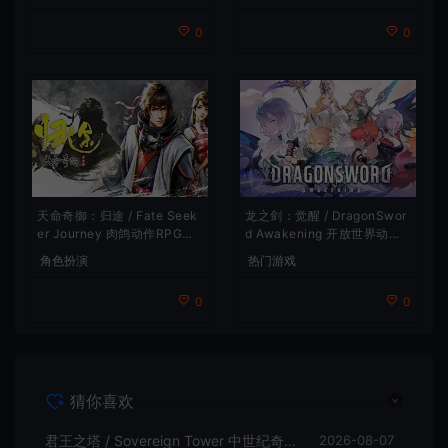
0
0
龙之剑：觉醒 / DragonSwor
天命奇御：归途 / Fate Seek
d Awakening 开放世界动作R
er Journey 肉鸽动作RPG游
PG游戏
戏
热门游戏
角色扮演
0
0
猜你喜欢
君王之塔 / Sovereign Tower 中世纪奇幻模拟RPG游戏
2026-08-07