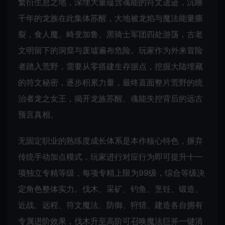
繁衍生息之地，深埋大量蕴含魂能的符文遗迹，沉睡
千年的龙族在此集体苏醒，大地被龙焰与魔法能量撕
裂，食人魔、畸变加鲁、黑骑士军团四处游荡，古老
文明留下的洞窟与废墟遍布危险。玩家作为外来冒险
者踏入荒野，需要从零搭建生存据点，挖掘大陆埋藏
的符文秘密，逐步积累力量，最终直面整片荒野的统
治者龙之女王，揭开龙族苏醒、魂能失控背后的远古
预言真相。
无固定职业的熟练度成长体系是本作核心特色，摒弃
传统手动加点模式，玩家进行对应行为即可提升十一
项独立专精等级，每项专精上限为99级，综合等级决
定角色整体实力。伐木、采矿、钓鱼、烹饪、锻造、
近战、远程、符文魔法、防御、狩猎、建造各自拥有
专属进阶效果，伐木升至高阶可召唤魔法巨斧一键清