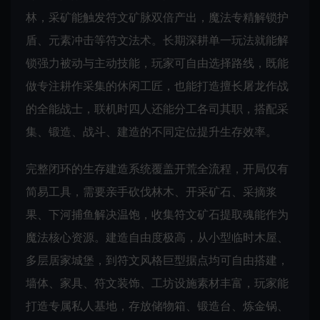
林，采矿能触发符文矿脉双倍产出，魔法专精解锁护
盾、元素冲击等符文法术。长期深耕单一玩法就能解
锁强力被动与主动技能，玩家可自由选择路线，既能
做专注耕作采集的休闲工匠，也能打造擅长屠龙作战
的全能战士，联机时四人还能分工各司其职，搭配采
集、锻造、战斗、建造的不同定位提升生存效率。
完整闭环的生存建造系统覆盖开荒全流程，开局仅有
简易工具，需要亲手砍伐林木、开采矿石、采摘浆
果、下河捕鱼解决温饱，收集符文矿石提取魂能作为
魔法核心资源。建造自由度极高，从小型临时木屋、
多层居家城堡，到符文风格巨型据点均可自由搭建，
墙体、家具、符文装饰、工坊设施素材丰富，玩家能
打造专属私人基地，存放储物箱、锻造台、炼金锅、