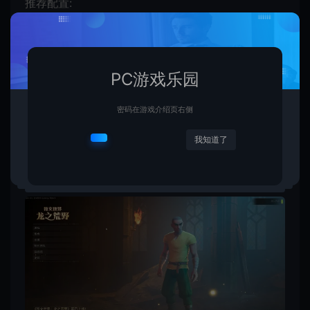
推荐配置:
需要 64 位处理器和操作系统
操作系统: Windows 10
PC游戏乐园
处理器: Intel core i5-10600或AMD Ryzen 5 3600
内存: 16 GB RAM
密码在游戏介绍页右侧
显卡: NVIDIA GeForce RTX 2070, 6GB或AMD
我知道了
Radeon RX 5700 XT, 8GB
DirectX 版本: 12