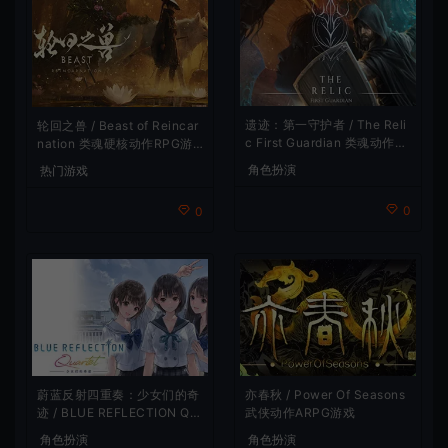
遗迹：第一守护者 / The Reli
轮回之兽 / Beast of Reincar
c First Guardian 类魂动作R
nation 类魂硬核动作RPG游
PG游戏
戏
角色扮演
热门游戏
0
0
蔚蓝反射四重奏：少女们的奇
亦春秋 / Power Of Seasons
迹 / BLUE REFLECTION Qu
武侠动作ARPG游戏
artet 卡通回合制RPG游戏
角色扮演
角色扮演