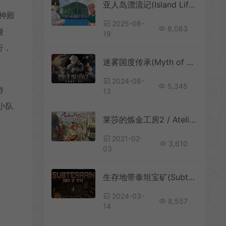
亚人岛漂流记(Island Life With Mayalala)复古探索RPG游戏|下载
神殿
2025-08-
8,083
碰
19
行，
迷雾国度传承(Myth of Mist：Legacy)繁中|PC|RPG|回合制策略战棋角色扮演游戏
2024-08-
5,345
游
13
小队
莱莎的炼金工房2 / Atelier Ryza 2 卡通美少女动作RPG游戏
2021-02-
3,610
03
生存地带泰坦宝矿(Subterrain: Mines of Titan)简中|PC|RPG|回合制生存角色扮演游戏
2024-03-
8,557
14