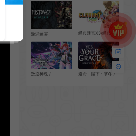
Guardian 类魂动作
美少女回合制RPG游
RPG游戏
戏
经典迷宫X3/经典卡
漩涡迷雾
通地牢探索RPG游戏
(MISTOVER)简
CLADUN X3 下载
中|PC|RPG|修改器|
暗黑风日系回合制角
色扮演游戏
叛逆神魂 /
遵命，陛下：寒冬 /
GODSOUL 轻赛博卡
Yes Your Grace 2
通恋爱RPG游戏
Snowfall 王权叙事管
理游戏