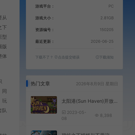
游戏平台：
PC
要从
游戏大小：
2.81GB
之下
资源编号：
150205
巨型
最近更新：
2026-06-25
强版
整体
下载不了？
点击提交错误
下载须知
职
热门文章
2026年8月9日 星期日
，同
。玩
太阳港(Sun Haven)开放世界养成RPG游戏|下载
套队
2023-05-
8,398
08