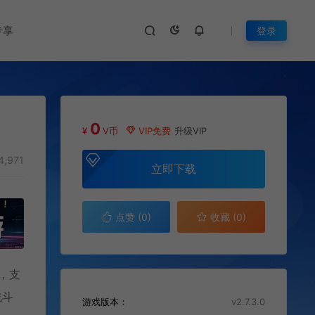
专享
登录
0
¥
V币
VIP免费
升级VIP
4,971
立即下载
点赞 (
0
)
收藏 (0)
台，支
战斗
游戏版本：
v2.7.3.0