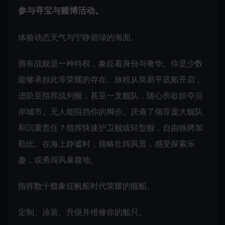
参与寻宝与赌博活动。
体验动态天气与宁静碧绿的海面。
拥有战舰是一种特权，象征着身份与奢华。你是少数
能够承担此等荣耀的存在。旅程从简易平底船开启，
进阶至指挥战列舰，甚至一支舰队，随心所欲掠夺沿
岸城市。无人能阻挡你的脚步。厌倦了领导庞大舰队
和沉重责任？指挥快速护卫舰或轻型舰，自由驰骋加
勒比。在海上静谧时，领略壮阔风景，感受探索乐
趣，或勇闯风暴腹地。
指挥数十艘象征帆船时代荣耀的舰船。
定制、涂装、升级并维修你的船只。