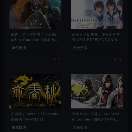
遗迹：第一守护者 / The Reli
蔚蓝反射四重奏：少女们的奇
c First Guardian 类魂动作R
迹 / BLUE REFLECTION Qu
PG游戏
artet 卡通回合制RPG游戏
角色扮演
角色扮演
0
0
亦春秋 / Power Of Seasons
天命奇御：归途 / Fate Seek
武侠动作ARPG游戏
er Journey 肉鸽动作RPG游
戏
角色扮演
角色扮演