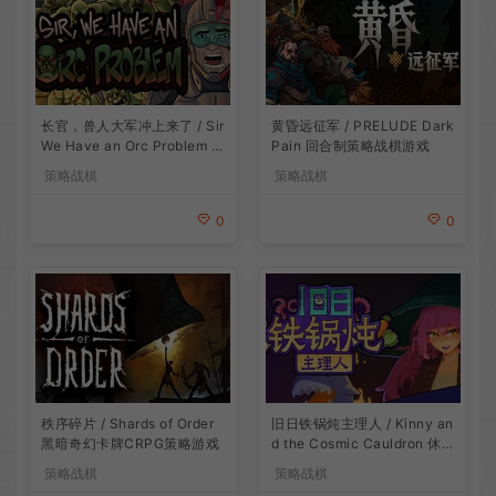
长官，兽人大军冲上来了 / Sir
黄昏远征军 / PRELUDE Dark
We Have an Orc Problem 增
Pain 回合制策略战棋游戏
量塔防游戏
策略战棋
策略战棋
0
0
旧日铁锅炖主理人 / Kinny an
秩序碎片 / Shards of Order
d the Cosmic Cauldron 休闲
黑暗奇幻卡牌CRPG策略游戏
卡片肉鸽策略游戏
策略战棋
策略战棋