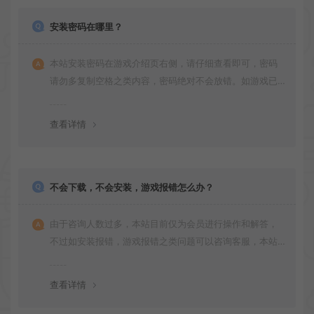
安装密码在哪里？
本站安装密码在游戏介绍页右侧，请仔细查看即可，密码
请勿多复制空格之类内容，密码绝对不会放错。如游戏已
更新多次版本，旧版本可能与新版密码不同，请下载最新
版安装即可。
查看详情
不会下载，不会安装，游戏报错怎么办？
由于咨询人数过多，本站目前仅为会员进行操作和解答，
不过如安装报错，游戏报错之类问题可以咨询客服，本站
会竭诚为您服务。网盘下载之类问题请自行搜索学习！谢
谢！
查看详情