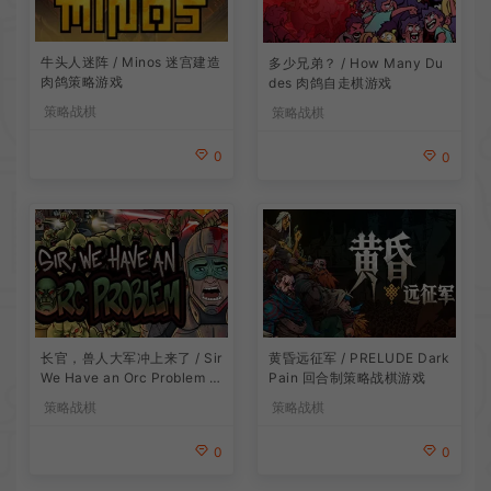
牛头人迷阵 / Minos 迷宫建造
多少兄弟？ / How Many Du
肉鸽策略游戏
des 肉鸽自走棋游戏
策略战棋
策略战棋
0
0
长官，兽人大军冲上来了 / Sir
黄昏远征军 / PRELUDE Dark
We Have an Orc Problem 增
Pain 回合制策略战棋游戏
量塔防游戏
策略战棋
策略战棋
0
0