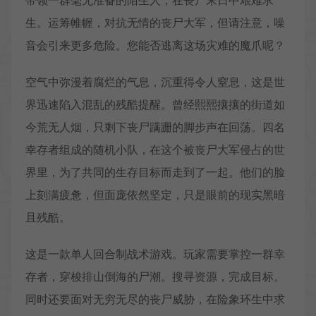
带领一群毫无准备的陌生人，在丧尸末日中艰难求
生。运筹帷幄，对抗无情的丧尸大军，但请注意，噪
音会引来更多危险。您能否逃离这场灾难的魔爪呢？
空气中弥漫着腐烂的气息，沉重得令人窒息，这是世
界迅速陷入混乱的残酷提醒。曾经熙熙攘攘的街道如
今荒无人烟，只剩下丧尸蹒跚的脚步声在回荡。四名
幸存者组成的随机小队，在这个被丧尸大军侵占的世
界里，为了共同的生存目标而走到了一起。他们的脸
上刻满疲惫，但面庞依然坚定，只是眼前的现实黑暗
且残酷。
这是一款单人回合制战术游戏。玩家需要掌控一群幸
存者，穿梭排山倒海的尸潮。搜寻资源，完成目标。
同时还要面对无穷无尽的丧尸威胁，在险象环生中求