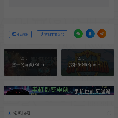
复制本文链接
生成海报
上一篇：
下一篇：
塞壬的沉默(Silence of the Siren)简中|PC|SLG|回合制科幻策略游戏
拉杆英雄(Spin Hero)简中|PC|SLG|卡牌构筑元素类Rogue游戏
常见问题