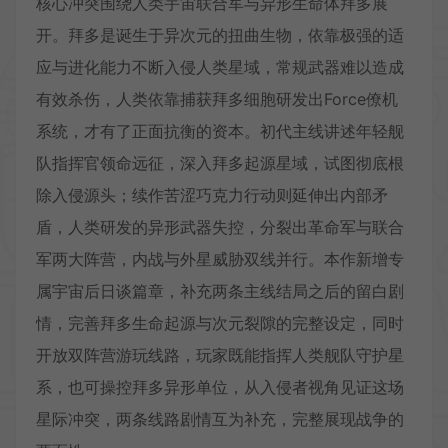
核心冲突围绕人类宇宙联合军与异形生命体拜多展
开。拜多是诞生于异次元的扭曲生物，依靠极强的适
应与进化能力不断入侵人类星域，常规武器难以造成
有效杀伤，人类依靠捕获拜多细胞研发出Force僚机
系统，才有了正面抗衡的资本。初代主线讲述年轻舰
队指挥官领命远征，深入拜多起源星域，试图彻底根
除入侵源头；续作苦涩巧克力行动则延伸出内部矛
盾，人类研发的异形武器失控，分裂出革命军与联合
军两大阵营，内战与外星威胁双线并行。本作新增专
属宇宙后日谈篇章，补充两条主线结局之后的留白剧
情，完善拜多生命起源与次元裂隙的完整设定，同时
开放双阵营游玩线路，玩家既能指挥人类舰队守护星
系，也可操控拜多异形单位，从入侵者视角见证这场
星际冲突，两条线路剧情互为补充，完整展现战争的