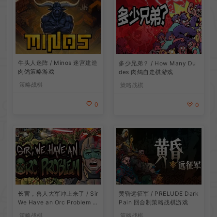
牛头人迷阵 / Minos 迷宫建造
多少兄弟？ / How Many Du
肉鸽策略游戏
des 肉鸽自走棋游戏
策略战棋
策略战棋
0
0
长官，兽人大军冲上来了 / Sir
黄昏远征军 / PRELUDE Dark
We Have an Orc Problem 增
Pain 回合制策略战棋游戏
量塔防游戏
策略战棋
策略战棋