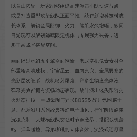
以自由搭配，玩家能够组建高速游击小队快速占点，
或是打造重型攻坚舰队正面平推。续作新增科技树成
长体系，解锁全局防御、火力、续航永久增幅，多周
目游玩可以解锁隐藏限定机体与专属强力装备，进一
步丰富战术搭配空间。
画面经过虚幻五引擎全面翻新，老式掌机像素素材全
部重绘高清建模，宇宙星云、血肉巢穴、金属要塞的
光影层次细腻，战机喷射尾焰、拜多生物发光体液、
弹幕光效都拥有流畅动态表现。战斗演出镜头跟随交
火动态推拉，巨型母舰与异形BOSS对战时氛围感十
足。配乐沿用系列经典科幻电子曲风，行军阶段旋律
沉稳克制，大规模舰队交战时节奏激昂，搭配战机轰
鸣、弹幕碰撞、异形嘶吼的立体音效，沉浸式还原星