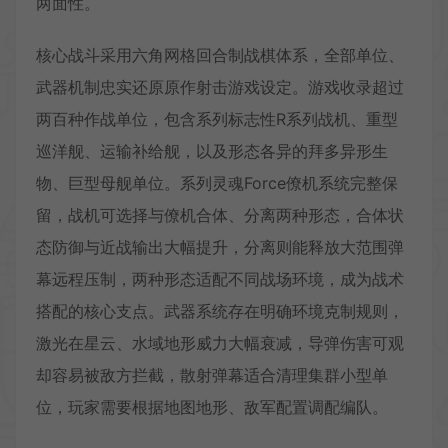
两面性。
核心战斗采用六角网格回合制战棋体系，全部单位、
武器机制忠实还原原作射击游戏设定。游戏收录超过
两百种作战单位，包含系列标志性R系列战机、重型
巡洋舰、运输补给舰，以及形态各异的拜多异形生
物、巨型母舰单位。系列灵魂Force僚机系统完整保
留，战机可选择与僚机合体、分离两种形态，合体状
态防御与近战输出大幅提升，分离则能释放大范围弹
幕远程压制，两种形态适配不同战场环境，成为战术
搭配的核心支点。武器系统存在明确环境克制规则，
激光在星云、水域地形威力大幅衰减，导弹伤害可观
却容易被敌方拦截，散射弹幕适合清理集群小型单
位，玩家需要根据地图地形、敌军配置调配编队。