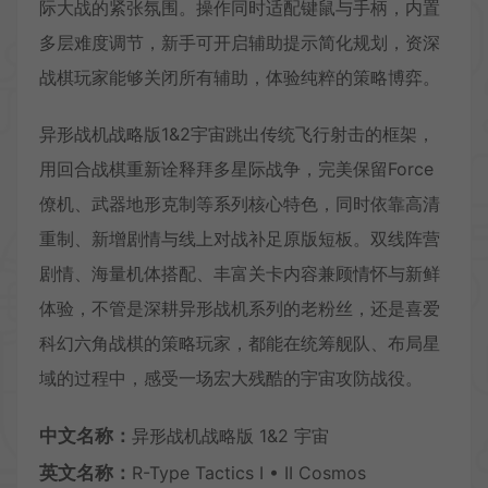
际大战的紧张氛围。操作同时适配键鼠与手柄，内置
多层难度调节，新手可开启辅助提示简化规划，资深
战棋玩家能够关闭所有辅助，体验纯粹的策略博弈。
异形战机战略版1&2宇宙跳出传统飞行射击的框架，
用回合战棋重新诠释拜多星际战争，完美保留Force
僚机、武器地形克制等系列核心特色，同时依靠高清
重制、新增剧情与线上对战补足原版短板。双线阵营
剧情、海量机体搭配、丰富关卡内容兼顾情怀与新鲜
体验，不管是深耕异形战机系列的老粉丝，还是喜爱
科幻六角战棋的策略玩家，都能在统筹舰队、布局星
域的过程中，感受一场宏大残酷的宇宙攻防战役。
中文名称：
异形战机战略版 1&2 宇宙
英文名称：
R-Type Tactics I • II Cosmos