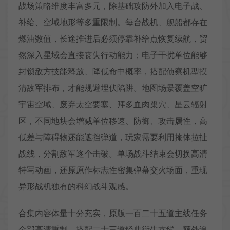
战场策略维度丰富多元，除基础攻防外加入电子战、
补给、空域地形等多重限制。每台战机、舰船都存在
燃油数值，长途推进后必须停靠补给点恢复续航，贸
然深入星域会直接丧失行动能力；电子干扰单位能够
封锁敌方技能释放、降低命中概率，搭配侦察机型摸
清敌军排布，才能规避埋伏陷阱。地图场景覆盖空旷
宇宙空域、废弃太空要塞、拜多血肉巢穴、星云辐射
区，不同地块会增减单位移速、防御、攻击属性，高
低差与障碍物还能遮挡弹道，玩家需要利用掩体拉扯
战线，分割敌军逐个击破。单场战斗结束会切换高清
特写动画，还原原作标志性密集弹幕交火场面，重现
异形战机独有的科幻战斗观感。
合集内容体量十分充实，原版一百二十五道主线任务
全部高清重制，搭配二十三道经典衍生支线，额外追