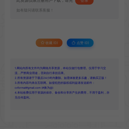
此资源仅限注册用户下载，请先
登录
如有疑问请联系客服！
收藏 (0)
点赞 (
0
)
1.网站内所有文件均为网络共享资源，本站仅做打包整理。仅用于学习交
流，严禁商业用途，否则自行承担后果。
2.所有资源请于下载后24小时内删除。如需体验更多乐趣，请购买正版！
3.所有内容均来自互联网。如侵犯您的版权或利益请发送邮件：
cvformat#gmail.com (#换为@)
4.本站收费仅用于资源的保存、备份和分享所产生的费用，不用于盈利，亦
无任何盈利。