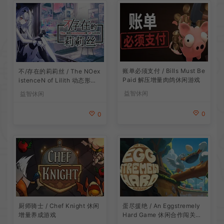
账单必须支付 / Bills Must Be
不/存在的莉莉丝 / The NOex
Paid 解压增量肉鸽休闲游戏
istenceN of Lilith 动态形象
桌面互动游戏
益智休闲
益智休闲
0
0
厨师骑士 / Chef Knight 休闲
蛋尽援绝 / An Eggstremely
增量养成游戏
Hard Game 休闲合作闯关游
戏