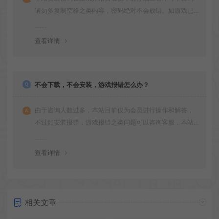
请勿多复制空格之类内容，密码绝对不会放错。如游戏已
更新多次版本，旧版本可能与新版密码不同，请下载最新
版安装即可。
查看详情
不会下载，不会安装，游戏报错怎么办？
由于咨询人数过多，本站目前仅为会员进行操作和解答，
不过如安装报错，游戏报错之类问题可以咨询客服，本站
会竭诚为您服务。网盘下载之类问题请自行搜索学习！谢
谢！
查看详情
相关文章