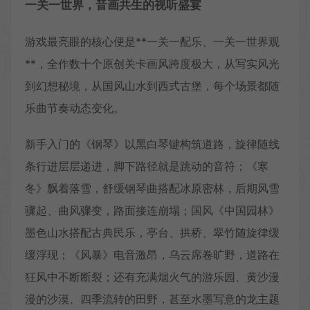
一关一世界，音画共生的视听盛宴
游戏最亮眼的核心便是**一关一配乐、一关一世界观
**，全作数十个原创关卡画风跨度极大，从写实风光
到幻想秘境，从国风山水到西式古堡，每个场景都随
乐曲节奏动态变化。
新手入门的《钢琴》以黑白琴键构筑道路，旋律随线
条行进层层递进，脚下路径就是跳动的音符；《寒
冬》飘着落雪，舒缓钢琴曲搭配冰原密林，后期风雪
骤起、曲风骤变，路面接连崩塌；国风《中国园林》
墨色山水搭配古典民乐，亭台、拱桥、翠竹随旋律缓
缓浮现；《风暴》电音激昂，乌云席卷旷野，道路在
狂风中不断断裂；还有充满烟火气的游乐园、黄沙漫
漫的沙漠、四季流转的田野，甚至水墨写意的龙主题