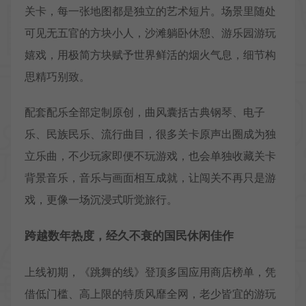
关卡，每一张地图都是独立的艺术短片。场景里随处
可见无五官的方块小人，沙滩躺卧休憩、游乐园游玩
嬉戏，用极简方块赋予世界鲜活的烟火气息，细节构
思精巧别致。
配套配乐全部定制原创，曲风囊括古典钢琴、电子
乐、民族民乐、流行曲目，很多关卡原声出圈成为独
立乐曲，不少玩家即便不玩游戏，也会单独收藏关卡
背景音乐，音乐与画面相互成就，让闯关不再只是游
戏，更像一场沉浸式听觉旅行。
跨越数年热度，经久不衰的国民休闲佳作
上线初期，《跳舞的线》登顶多国应用商店榜单，凭
借低门槛、高上限的特质风靡全网，老少皆宜的游玩