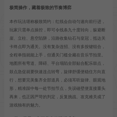
极简操作，藏着极致的节奏博弈
本作玩法堪称极致简约：红线会自动匀速向前行进，
玩家只需单点操控，即可令线条九十度转向，躲避断
崖、立柱、悬空陷阱，沿路收集钻石与皇冠，抵达关
卡终点即为通关。没有复杂连招、没有多按键组合，
全程单指就能上手，但通关门槛全藏在音乐节拍里。
地图所有弯道、障碍、平台塌陷全部贴合配乐鼓点，
鼓点急促就要快速连点转弯，旋律舒缓便稳住方向直
行，想要完美集齐全部道具，必须耳听旋律、眼观地
形，精准踩中每一处节拍节点，失误碰壁便直接重头
再来，也正因严苛的判定，反复挑战、攻克难关成了
游戏独有的魅力。