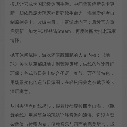
模式让它成为国民级休闲手游。中间曾暂停新关卡更
新，却依靠庞大玩家社群延续生命力，海量爱好者自
制原创关卡、改编曲目，丰富游戏内容；后续官方重
启更新，加之PC版登陆Steam，再度唤醒大批老玩家
情怀。
抛开休闲属性，游戏还暗藏细腻的人文内核：《地
球》关卡从葱郁绿地走到荒漠废墟，借线条旅途呼吁
环保；各式节日关卡结合圣诞、春节、万圣节特色，
用场景变化传递节日氛围，在轻松闯关之余赋予关卡
深层寓意。
从指尖轻点红线起步，跟着旋律穿梭四季山海，《跳
舞的线》用最简单的玩法诠释音游的浪漫。它没有繁
杂数值与付费内卷，仅凭音乐与画面的完美契合，成