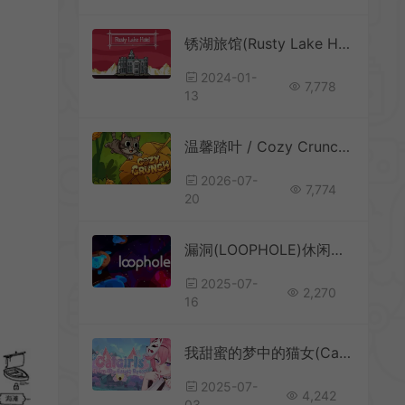
锈湖旅馆(Rusty Lake Hotel)简中|PC|AVG|点击式冒险解谜游戏
2024-01-
7,778
13
温馨踏叶 / Cozy Crunch 休闲增量探索游戏
2026-07-
7,774
20
漏洞(LOOPHOLE)休闲网格解谜游戏|下载
2025-07-
2,270
16
我甜蜜的梦中的猫女(Catgirls From My Sweet Dream)卡通三消游戏|下载
2025-07-
4,242
03