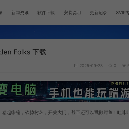
城
新闻资讯
软件下载
安装说明
更新记录
SVIP
 Folks 下载
2025-09-23
0
5
。卷起帐篷，砍掉树丛，开关大门，甚至还可以戳戳鳄鱼！哇咔