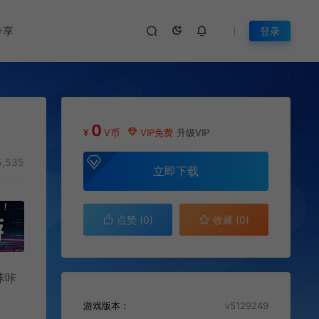
专享
登录
0
¥
V币
VIP免费
升级VIP
,535
立即下载
点赞 (
0
)
收藏 (0)
咔咔
游戏版本：
v5129249