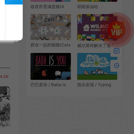
收容所里满是猫(A
胡闹加油站
Shelter Full of Cats)
(Servonauts)合作动
休闲寻物游戏|下载
作休闲游戏|下载
挤在一起的猫猫(Cats
威尔莫特解决了这个
Huddled Together)
问题 / Wilmot Works
简中|PC|PUZ|休闲猫
It Out 益智拼图游戏
咪拼图游戏
指尖农场 / Typing
巴巴是你 / Baba Is
Farmer 桌面挂机治愈
You 休闲益智解谜游
游戏
戏