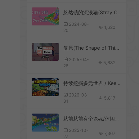
悠然镇的流浪猫(Stray Cats in Cozy Town)简中|PC|PUZ|休闲益智找猫游戏
2024-08-
1,620
20
复原(The Shape of Things)舒缓休闲益智游戏|下载
2025-04-
5,682
26
持续挖掘多元世界 / Keep on Mining Worlds 增量采矿游戏
2026-03-
5,817
31
从前从前有个块魂/休闲滚动收集游戏 Once Upon A KATAMARI 下载
2025-10-
7,367
27