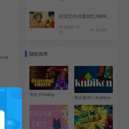
拭尘忆往往昔信忆/休闲清洁游戏 Undusted Letters from the Past 下载
2025-10-
3,046
15
随机推荐
流光 (Flowing
库比康3D / Kubikon
Lights) 简中|PC|街机
3D 烧脑益智解谜游
益智休闲射击游戏
戏