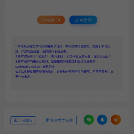
收藏 (0)
点赞 (
0
)
1.网站内所有文件均为网络共享资源，本站仅做打包整理。仅用于学习交
流，严禁商业用途，否则自行承担后果。
2.所有资源请于下载后24小时内删除。如需体验更多乐趣，请购买正版！
3.所有内容均来自互联网。如侵犯您的版权或利益请发送邮件：
cvformat#gmail.com (#换为@)
4.本站收费仅用于资源的保存、备份和分享所产生的费用，不用于盈利，亦
无任何盈利。
复制本文链接
生成海报