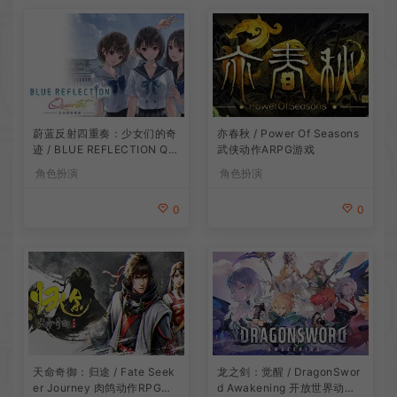
蔚蓝反射四重奏：少女们的奇
亦春秋 / Power Of Seasons
迹 / BLUE REFLECTION Qu
武侠动作ARPG游戏
artet 卡通回合制RPG游戏
角色扮演
角色扮演
0
0
龙之剑：觉醒 / DragonSwor
天命奇御：归途 / Fate Seek
d Awakening 开放世界动作R
er Journey 肉鸽动作RPG游