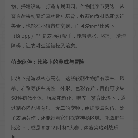
物、搭建设施，打造专属田园。作物随季节更迭，从
普通蔬果到奇幻草药皆可培育，收获的食材既能烹饪
美食，也能在小镇市集交易。而可爱的**比洛卜
（Bilopp）** 是农场好帮手，能帮浇水、收割、清理
障碍，让农耕生活轻松又治愈。
萌宠伙伴：比洛卜的养成与冒险
比洛卜是游戏核心亮点，这些软萌生物拥有森林、风
暴、岩浆等多种属性，外形、色彩各异，目前可收集
58种初代个体。玩家能孵化、喂养、繁育比洛卜，通
过精心搭配培育独一无二的变种，组建专属队伍。除
了农场劳作，还能带着它们探索神秘区域、挑战野生
比洛卜，或是参加“四叶杯”大赛，体验策略对战乐
趣。