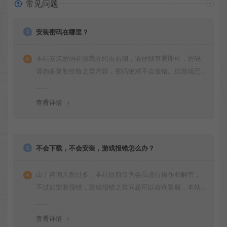
常见问题
安装密码在哪里？
本站安装密码在游戏介绍页右侧，请仔细查看即可，密码
请勿多复制空格之类内容，密码绝对不会放错。如游戏已
更新多次版本，旧版本可能与新版密码不同，请下载最新
版安装即可。
查看详情
不会下载，不会安装，游戏报错怎么办？
由于咨询人数过多，本站目前仅为会员进行操作和解答，
不过如安装报错，游戏报错之类问题可以咨询客服，本站
会竭诚为您服务。网盘下载之类问题请自行搜索学习！谢
谢！
查看详情