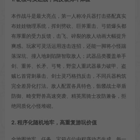
本作战斗是最大亮点，第一人称冷兵器打击搭配真实
布娃娃物理系统，挥剑劈砍、巨斧重击、弓箭爆头都
有厚重的受力反馈，击飞、碎裂的敌人动画大幅提升
爽感。玩家可灵活运用连击连招，还能一脚将小怪踹
落深坑、撞入地刺陷阱智取敌人；武器品类覆盖单手
剑、重斧、长矛、弓弩，野蛮人重武器暴力破甲、盗
贼匕首背刺暴击、剑士灵巧格挡反击，不同兵器构筑
完全差异化打法。敌人配置各具特色，骷髅战士举盾
防御、畸变野兽高速突袭、精英黑骑士攻防兼备，拒
绝同质化小怪堆砌。
2. 程序化随机地牢，高重复游玩价值
全地图地牢、任务、宝箱点位由程序动态生成，每一