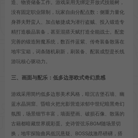
造、物资储备工作。游戏采用无绑定开放式技能树，
没有固定职业限制，玩家自由分配点数：侧重力量化
身莽夫野蛮人、加点敏捷成为潜行盗贼、投入锻造专
精打造极品装备，甚至混搭天赋打造全能战士。配套
完善的锻造附魔系统，数百件蓝紫、传奇装备散落在
地牢宝箱，词条随机刷新，刷装备、配装成型是长线
游玩核心驱动力。
三、画面与配乐：低多边形欧式奇幻质感
游戏采用简约低多边形美术风格，暗沉古堡石墙、幽
蓝水晶洞窟、昏暗火把光影营造浓郁中世纪暗黑奇幻
氛围，场景细节丰富，墙面壁画、破损石像、散落的
古籍都暗藏世界观彩蛋。史诗管弦乐BGM随场景切
换，地牢探险曲风低沉悬疑、BOSS战激昂磅礴，搭