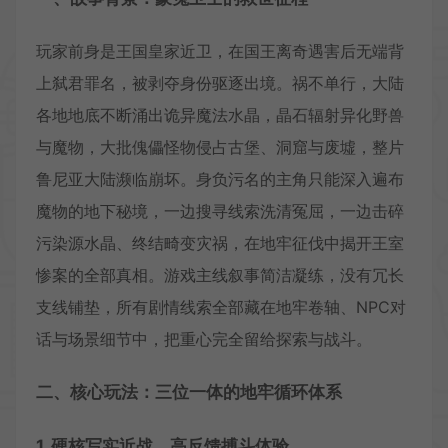
玩家前身是王国皇家近卫，在国王离奇遇害后无端背
上弑君罪名，被剥夺身份驱逐出境。祸不单行，大陆
各地地底不断涌出诡异魔法水晶，晶石辐射异化野兽
与魔物，大批傀儡怪物侵占古堡、洞窟与废墟，整片
鲁尼亚大陆濒临崩坏。身负污名的主角只能深入遍布
魔物的地下秘境，一边搜寻线索洗清冤屈，一边击碎
污染源水晶、终结畸变灾祸，在地牢征伐中揭开王室
惨案的全部真相。游戏主线叙事简洁凝练，没有冗长
支线铺垫，所有剧情线索全部藏在地牢卷轴、NPC对
话与场景细节中，把重心完全留给探索与战斗。
二、核心玩法：三位一体的地牢循环体系
1. 硬核写实近战，高反馈搏斗体验