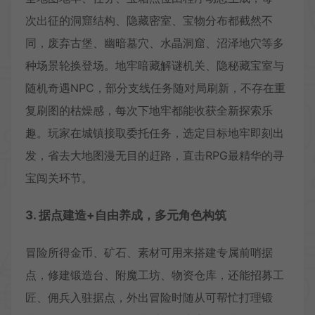
次出征的洞窟结构、隐藏密室、宝物分布都截然不
同，废弃古堡、幽暗墓穴、水晶洞窟、沼泽地穴等多
种场景轮换登场。地牢暗藏解谜机关、隐秘藏宝室与
随机奇遇NPC，部分支线任务随对局刷新，不存在重
复刷图的枯燥感，每次下地牢都能收获全新探索乐
趣。玩家在城镇接取委托任务，选定目标地牢即刻出
发，省去大地图漫无目的赶路，直击RPG最精华的寻
宝闯关环节。
3. 据点建造+自由养成，多元角色构筑
冒险所得金币、矿石、素材可用来搭建专属前哨据
点，修建锻造台、附魔工坊、物资仓库，还能招募工
匠、佣兵入驻据点，外出冒险时随从可帮忙打理锻