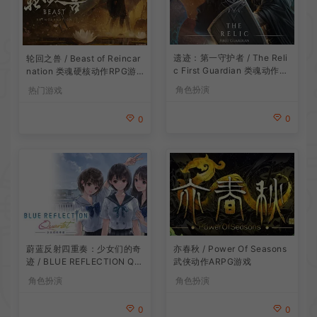
遗迹：第一守护者 / The Reli
轮回之兽 / Beast of Reincar
c First Guardian 类魂动作R
nation 类魂硬核动作RPG游
PG游戏
戏
角色扮演
热门游戏
0
0
蔚蓝反射四重奏：少女们的奇
亦春秋 / Power Of Seasons
迹 / BLUE REFLECTION Qu
武侠动作ARPG游戏
artet 卡通回合制RPG游戏
角色扮演
角色扮演
0
0