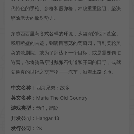
代特色的手枪、步枪和霰弹枪，冲破重重险阻，坚决
铲除老大的敌对势力。
穿越西西里岛各式各样的环境，从幽深的地下墓室、
残垣断壁的古迹，到满目葱茏的葡萄园，再到美轮美
奂的歌剧院。或为了到达下一个目标，或是需要匆忙
逃离，你将骑马穿过鹅卵石街道和开阔的田野，或驾
驶逼真的世纪之交产物——汽车，沿着土路飞驰。
中文名称：
四海兄弟：故乡
英文名称：
Mafia The Old Country
游戏类型：
动作, 冒险
开发公司：
Hangar 13
发行公司：
2K