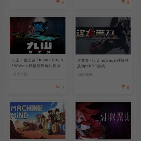
0
0
九山：狼之城 / Kusan City o
这龙带刀 / Dinoblade 硬核弹
f Wolves 硬核俯视角动作游
反动作RPG游戏
戏
动作冒险
动作冒险
0
0