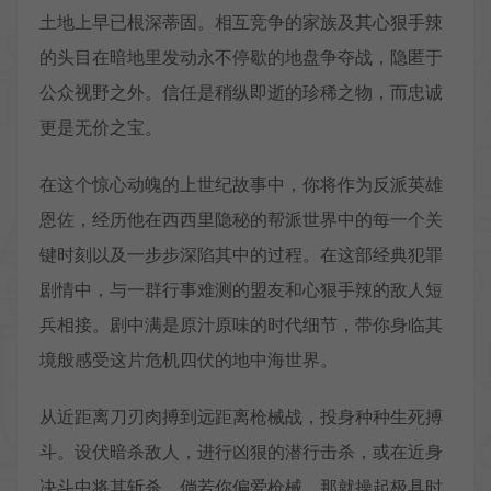
土地上早已根深蒂固。相互竞争的家族及其心狠手辣
的头目在暗地里发动永不停歇的地盘争夺战，隐匿于
公众视野之外。信任是稍纵即逝的珍稀之物，而忠诚
更是无价之宝。
在这个惊心动魄的上世纪故事中，你将作为反派英雄
恩佐，经历他在西西里隐秘的帮派世界中的每一个关
键时刻以及一步步深陷其中的过程。在这部经典犯罪
剧情中，与一群行事难测的盟友和心狠手辣的敌人短
兵相接。剧中满是原汁原味的时代细节，带你身临其
境般感受这片危机四伏的地中海世界。
从近距离刀刃肉搏到远距离枪械战，投身种种生死搏
斗。设伏暗杀敌人，进行凶狠的潜行击杀，或在近身
决斗中将其斩杀。倘若你偏爱枪械，那就操起极具时