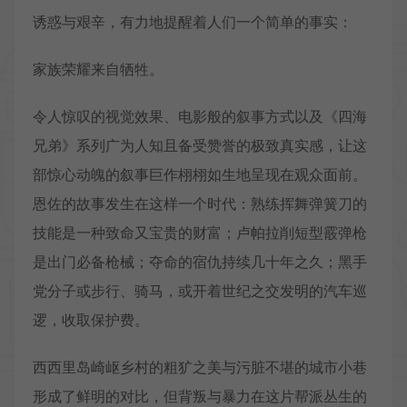
诱惑与艰辛，有力地提醒着人们一个简单的事实：
家族荣耀来自牺牲。
令人惊叹的视觉效果、电影般的叙事方式以及《四海
兄弟》系列广为人知且备受赞誉的极致真实感，让这
部惊心动魄的叙事巨作栩栩如生地呈现在观众面前。
恩佐的故事发生在这样一个时代：熟练挥舞弹簧刀的
技能是一种致命又宝贵的财富；卢帕拉削短型霰弹枪
是出门必备枪械；夺命的宿仇持续几十年之久；黑手
党分子或步行、骑马，或开着世纪之交发明的汽车巡
逻，收取保护费。
西西里岛崎岖乡村的粗犷之美与污脏不堪的城市小巷
形成了鲜明的对比，但背叛与暴力在这片帮派丛生的