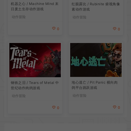
机器之心 / Machine Mind 末
红眼露比 / Rubinite 俯视角像
日废土生存动作游戏
素动作游戏
动作冒险
动作冒险
0
0
地心逃亡 / Pit Panic 横向肉
钢铁之泪 / Tears of Metal 中
鸽平台跳跃游戏
世纪动作肉鸽游戏
动作冒险
动作冒险
0
0