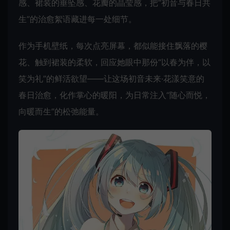
感、裙装的垂坠感、花瓣的晶莹感，把“初音与春日共
生”的治愈絮语藏进每一处细节。
作为手机壁纸，每次点亮屏幕，都似能接住飘落的樱
花、触到裙装的柔软，回应她眼中那份“以春为伴，以
笑为礼”的鲜活欲望——让这场初音未来·花漾笑意的
春日治愈，化作掌心的暖阳，为日常注入“随心而悦，
向暖而生”的松弛能量。