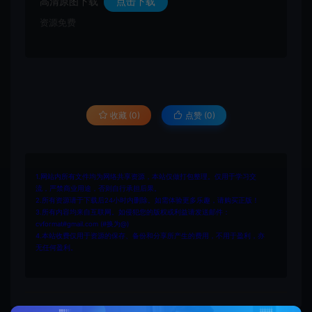
高清原图下载
点击下载
资源免费
收藏 (0)
点赞 (
0
)
1.网站内所有文件均为网络共享资源，本站仅做打包整理。仅用于学习交
流，严禁商业用途，否则自行承担后果。
2.所有资源请于下载后24小时内删除。如需体验更多乐趣，请购买正版！
3.所有内容均来自互联网。如侵犯您的版权或利益请发送邮件：
cvformat#gmail.com (#换为@)
4.本站收费仅用于资源的保存、备份和分享所产生的费用，不用于盈利，亦
无任何盈利。