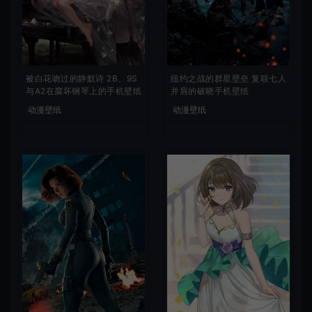
被白花吻过的静默诗 2B、9S
纽约之战的群星壁垒 复联七人
与A2在腐坏钢琴上的手机壁纸
并肩的破晓手机壁纸
动漫壁纸
动漫壁纸