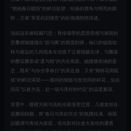
“拥抱春日暖阳”的鲜活欲望；轻扬的唇角与明亮的眼
眸，又将“享受此刻惬意”的松弛感悄然传递。
浅棕连衣裙暗藏巧思：青绿领带的柔滑质感与裙摆的
层叠褶皱碰撞出“甜与飒”的视觉韵律，袖口的锯齿纹
样与裙边的几何线条在光线下泛着细腻光泽，与飘落
的樱花瓣形成“柔与韧”的共生画面。她微微前倾的姿
态，既有“与你分享春日”的亲近感，又有“期待花期延
续”的鲜活渴望——颈间的细链与发丝间的碎花，似在
回应“以春为笺，赴一场与美好的约定”的温柔絮语。
背景中，暖橙方框与浅粉光晕渐变过渡，几缕发丝在
花瓣间轻颤，将“春日与美好共生”的氛围拉满。画面
以暖调与青绿为基底，借光影对比放大发丝的通透