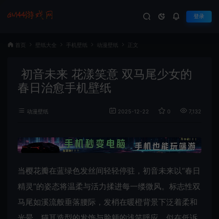
登录
首页
壁纸大全
手机壁纸
动漫壁纸
正文
初音未来 花漾笑意 双马尾少女的
春日治愈手机壁纸
动漫壁纸
2025-12-22
0
7,132
当樱花瓣在蓝绿色发丝间轻轻停驻，初音未来以“春日
精灵”的姿态将温柔与活力揉进每一缕微风。标志性双
马尾如溪流般垂落腰际，发梢在暖橙背景下泛着柔和
光晕，猫耳造型的发饰与脸颊的浅笑呼应，似在低诉