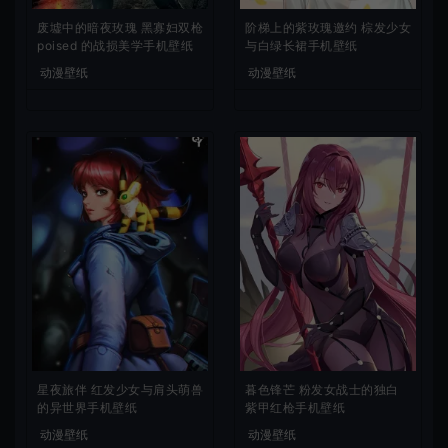
废墟中的暗夜玫瑰 黑寡妇双枪
阶梯上的紫玫瑰邀约 棕发少女
poised 的战损美学手机壁纸
与白绿长裙手机壁纸
动漫壁纸
动漫壁纸
星夜旅伴 红发少女与肩头萌兽
暮色锋芒 粉发女战士的独白
的异世界手机壁纸
紫甲红枪手机壁纸
动漫壁纸
动漫壁纸