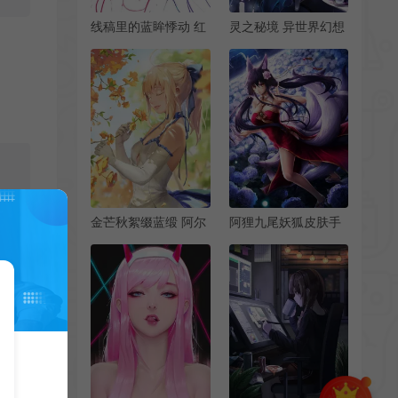
线稿里的蓝眸悸动 红
灵之秘境 异世界幻想
丝带缠绕的少女侧颜
高清2K手机壁纸A
手机壁纸
金芒秋絮缀蓝缎 阿尔
阿狸九尾妖狐皮肤手
托莉雅秋日花间治愈
机壁纸 梦幻紫花丛中
系手机壁纸
的绝美瞬间