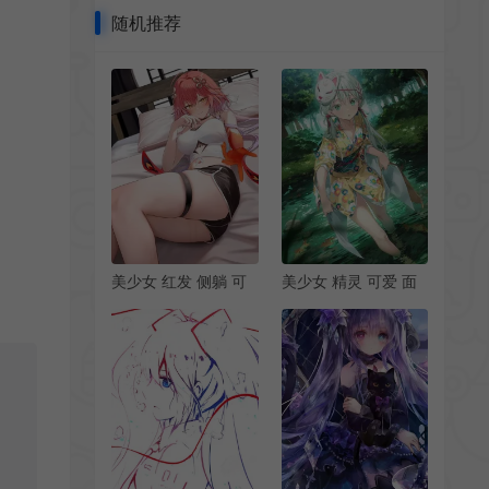
随机推荐
美少女 红发 侧躺 可
美少女 精灵 可爱 面
爱 害羞 动漫手机壁纸
具 趟水 绿眼睛 可爱
动漫手机壁纸