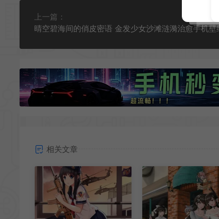
上一篇：
晴空碧海间的俏皮密语 金发少女沙滩涟漪治愈手机壁
相关文章