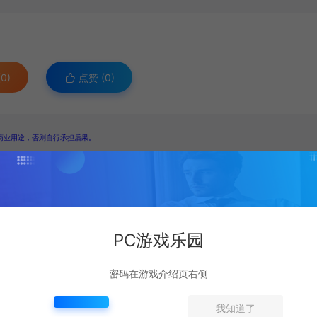
0)
点赞 (
0
)
商业用途，否则自行承担后果。
 (#换为@)
盈利。
PC游戏乐园
密码在游戏介绍页右侧
我知道了