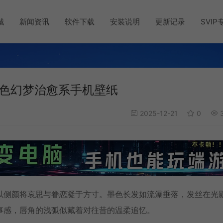
城
新闻资讯
软件下载
安装说明
更新记录
SVIP
绯色幻梦治愈系手机壁纸
2025-12-21
0
3
以侧颜将哀思与眷恋凝于方寸。墨色长发如流瀑垂落，发丝在光
事感，唇角的浅弧似藏着对往昔的温柔追忆。