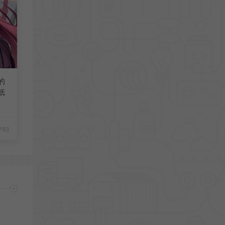
的
纸
793