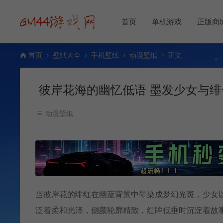
首页
单机游戏
正版商
首页
壁纸大全
手机壁纸
动漫壁纸
正文
彼岸花海的幽忆低语 墨发少女与
动漫壁纸
当彼岸花的绯红在幽蓝背景中晕染成梦幻光斑，少女
泛着柔和光泽，侧颜轮廓精致，红眸低垂时沉淀着故