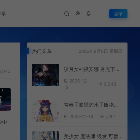
专享
登录
热门文章
2026年8月6日 星期四
皎月女神黛安娜 月光下的战斗诗篇 英雄联盟唯美手机壁纸
,643
2025-12-
6,943
19
青春手账里的水手服物语 双生少女治愈邂逅 日系校园风手机壁纸
2025-12-19
7,201
影中
美少女 魔法师 银发 可爱 凳子 动漫手机壁纸