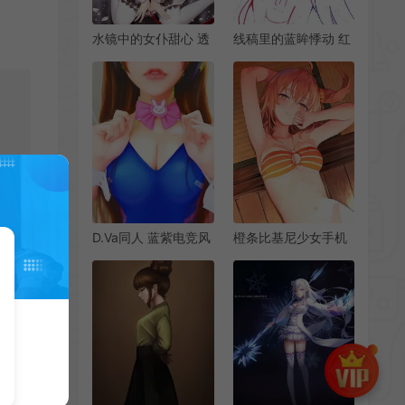
水镜中的女仆甜心 透
线稿里的蓝眸悸动 红
白蕾丝 气泡与星光共
丝带缠绕的少女侧颜
织的治愈手机壁纸
手机壁纸
D.Va同人 蓝紫电竞风
橙条比基尼少女手机
兔形领结 萌系时尚手
壁纸 双马尾卷翘 眸光
机壁纸
慵懒 夏日屏幕甜辣氛
围