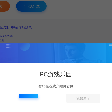
0)
点赞 (
0
)
商业用途，否则自行承担后果。
 (#换为@)
盈利。
PC游戏乐园
密码在游戏介绍页右侧
我知道了
下一篇：
星芒兽耳的暗域独白 绿发少女魔幻质感手机壁纸