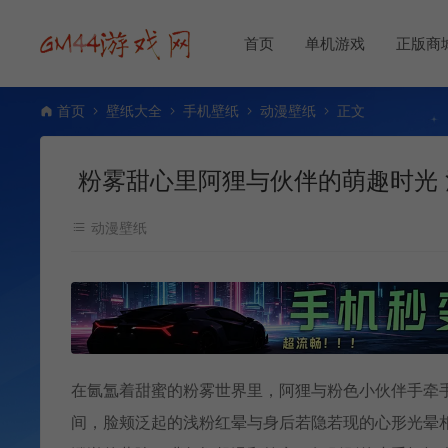
首页
单机游戏
正版商
首页
壁纸大全
手机壁纸
动漫壁纸
正文
粉雾甜心里阿狸与伙伴的萌趣时光
动漫壁纸
在氤氲着甜蜜的粉雾世界里，阿狸与粉色小伙伴手牵
间，脸颊泛起的浅粉红晕与身后若隐若现的心形光晕