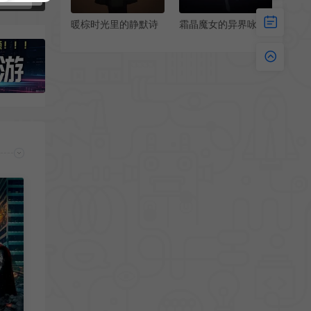
暖棕时光里的静默诗
霜晶魔女的异界咏叹
行 侧颜少女文艺风手
艾米莉娅冰雪魔法手
机壁纸
机壁纸