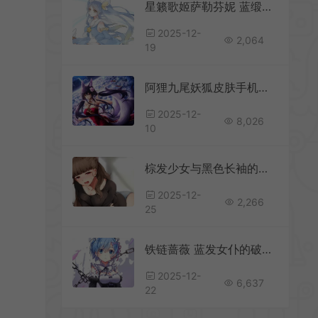
星籁歌姬萨勒芬妮 蓝缎流光 星韵织梦 高清手机壁纸
2025-12-
2,064
19
阿狸九尾妖狐皮肤手机壁纸 梦幻紫花丛中的绝美瞬间
2025-12-
8,026
10
棕发少女与黑色长袖的私密手机壁纸
2025-12-
2,266
25
铁链蔷薇 蓝发女仆的破茧宣言 黑裙与粉瓣的反差美学手机壁纸
2025-12-
6,637
22