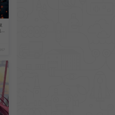
复
机
957