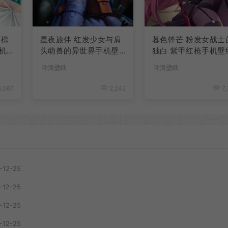
 棕
星夜旅伴 红发少女与肩
暮色锋芒 粉发女战士
机
头萌兽的异世界手机壁
独白 紫甲红枪手机壁
纸
动漫壁纸
动漫壁纸
,567
2,242
7,
-12-25
-12-25
-12-25
-12-25