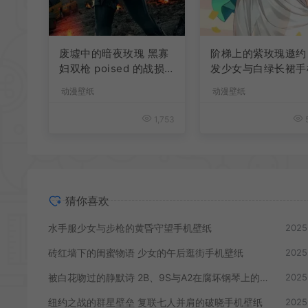
废墟中的暗夜玫瑰 黑寡
阶梯上的紫玫瑰邀约
妇双枪 poised 的战损
发少女与白绿长裙手
美学手机壁纸
壁纸
动漫壁纸
动漫壁纸
1,753
5
猜你喜欢
水手服少女与步枪的黄昏守望手机壁纸
2025
砖红墙下的闺蜜物语 少女的午后逛街手机壁纸
2025
被白花吻过的静默诗 2B、9S与A2在腐坏钢琴上的手机壁纸
2025
纽约之战的群星壁垒 复联七人并肩的破晓手机壁纸
2025