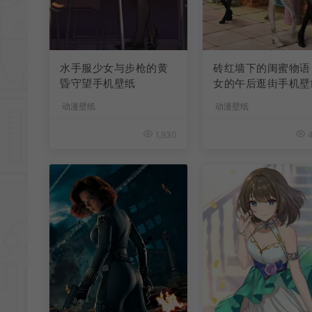
水手服少女与步枪的黄
砖红墙下的闺蜜物语
昏守望手机壁纸
女的午后逛街手机壁
动漫壁纸
动漫壁纸
1,930
4