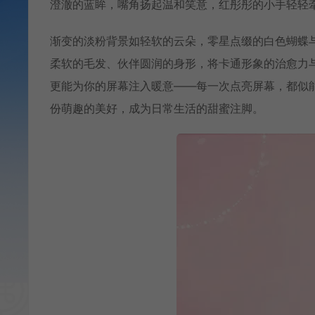
澄澈的蓝眸，嘴角扬起温和笑意，红彤彤的小手轻轻
渐变的淡粉背景如轻软的云朵，零星点缀的白色蝴蝶
柔软的毛发、伙伴圆润的身形，将卡通形象的治愈力
更能为你的屏幕注入暖意——每一次点亮屏幕，都似
份萌趣的美好，成为日常生活的甜蜜注脚。