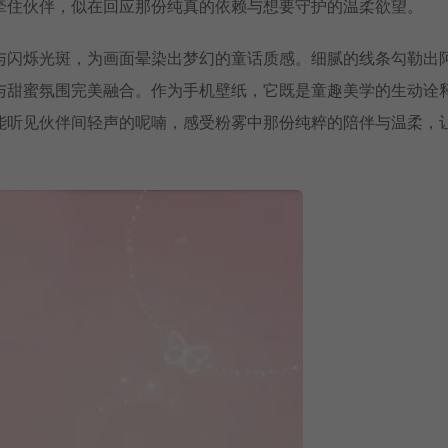
牵住伙伴，似在回应那份纯真的依赖与想要守护的温柔欲望。
与闪烁光斑，为画面晕染出梦幻的童话质感。细腻的线条勾勒出
与甜蜜氛围完美融合。作为手机壁纸，它既是童趣美学的生动诠
能听见伙伴间轻声的呢喃，感受粉雾中那份纯粹的陪伴与温柔，