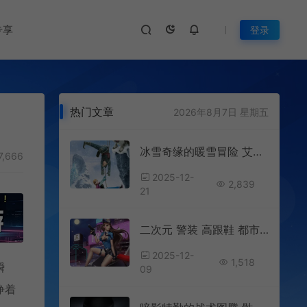
专享
登录
热门文章
2026年8月7日 星期五
冰雪奇缘的暖雪冒险 艾莎安娜与伙伴的冬日勇气手机壁纸
7,666
2025-12-
2,839
21
二次元 警装 高跟鞋 都市夜景 飒爽 高清手机壁纸
2025-12-
1,518
瞬
09
睁着