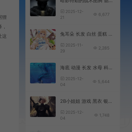
暗影特勤的战术图腾 骷髅徽章与金枪肃杀气场手机壁纸
2025-12-
6,677
阿狸
21
释，
兔耳朵 长发 白丝 蛋糕 扑克 可爱萝莉手机壁纸
让这
2025-11-
2,285
29
海底 动漫 长发 水母 科幻高清手机壁纸
2025-12-
5,644
04
2B小姐姐 游戏 黑衣 银发 双刀 高清手机壁纸
2025-12-
1,748
04