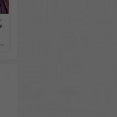
的
纸
794