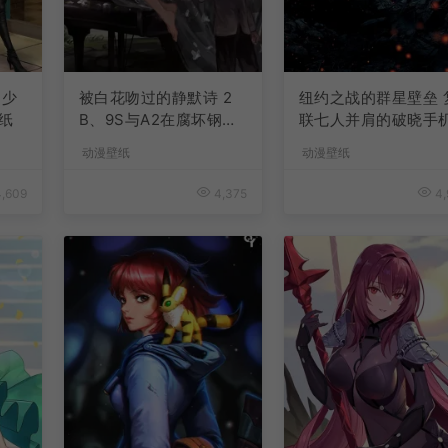
 少
被白花吻过的静默诗 2
纽约之战的群星壁垒 
纸
B、9S与A2在腐坏钢琴
联七人并肩的破晓手
上的手机壁纸
壁纸
动漫壁纸
动漫壁纸
,609
4,375
4,