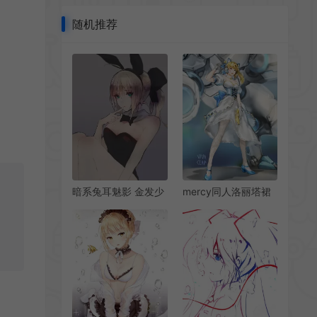
随机推荐
暗系兔耳魅影 金发少
mercy同人洛丽塔裙
女与哥特风情手机壁
装 机甲背景 柔美科幻
纸
风 手机壁纸