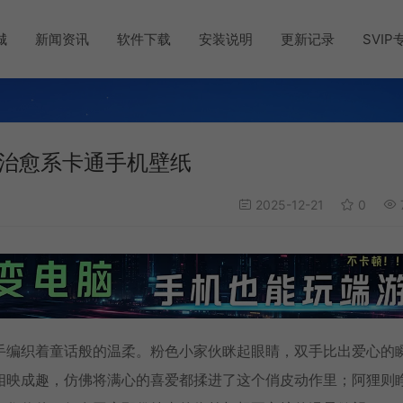
城
新闻资讯
软件下载
安装说明
更新记录
SVIP
 治愈系卡通手机壁纸
2025-12-21
0
手编织着童话般的温柔。粉色小家伙眯起眼睛，双手比出爱心的
相映成趣，仿佛将满心的喜爱都揉进了这个俏皮动作里；阿狸则