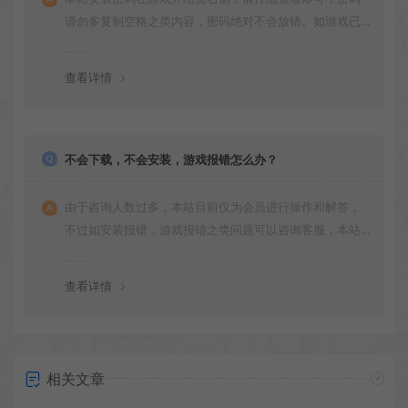
请勿多复制空格之类内容，密码绝对不会放错。如游戏已
更新多次版本，旧版本可能与新版密码不同，请下载最新
版安装即可。
查看详情
不会下载，不会安装，游戏报错怎么办？
由于咨询人数过多，本站目前仅为会员进行操作和解答，
不过如安装报错，游戏报错之类问题可以咨询客服，本站
会竭诚为您服务。网盘下载之类问题请自行搜索学习！谢
谢！
查看详情
相关文章