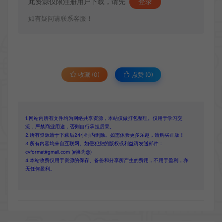
此资源仅限注册用户下载，请先
登录
如有疑问请联系客服！
收藏 (0)
点赞 (
0
)
1.网站内所有文件均为网络共享资源，本站仅做打包整理。仅用于学习交
流，严禁商业用途，否则自行承担后果。
2.所有资源请于下载后24小时内删除。如需体验更多乐趣，请购买正版！
3.所有内容均来自互联网。如侵犯您的版权或利益请发送邮件：
cvformat#gmail.com (#换为@)
4.本站收费仅用于资源的保存、备份和分享所产生的费用，不用于盈利，亦
无任何盈利。