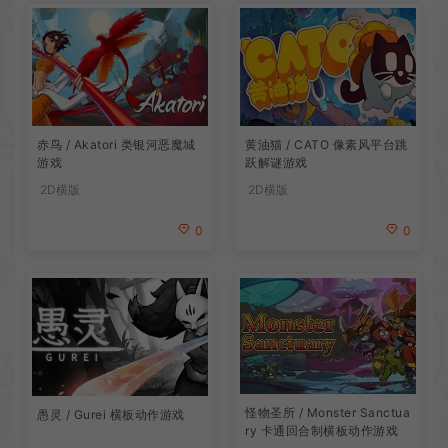
赤鸟 / Akatori 类银河恶魔城
黄油猫 / CATO 像素风平台跳
游戏
跃解谜游戏
2D横版
2D横版
0
0
怪物圣所 / Monster Sanctua
愚灵 / Gurei 横板动作游戏
ry 卡通回合制横板动作游戏