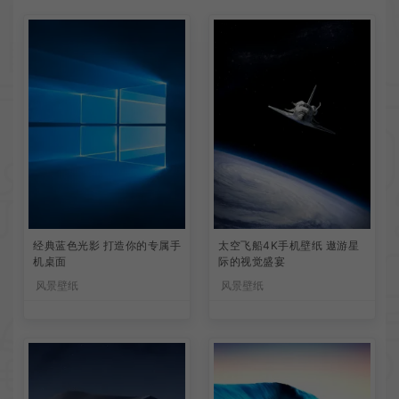
经典蓝色光影 打造你的专属手
太空飞船4K手机壁纸 遨游星
机桌面
际的视觉盛宴
风景壁纸
风景壁纸