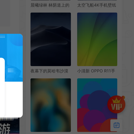
晨曦绿林 林荫道上的
太空飞船4K手机壁纸
宁静时光 高清手机壁
遨游星际的视觉盛宴
纸
夜幕下的莫哈韦沙漠
小清新 OPPO R11手
苹果 macOS Mojave
机内置高清壁纸
经典手机壁纸