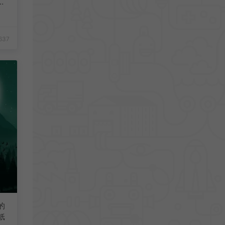
清
637
的
纸