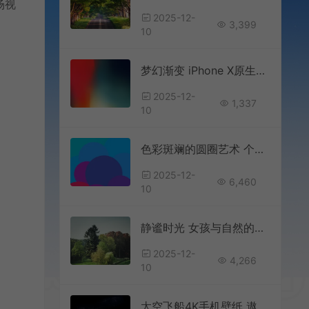
场视
2025-12-
3,399
10
梦幻渐变 iPhone X原生手机壁纸视觉盛宴
2025-12-
1,337
10
色彩斑斓的圆圈艺术 个性手机壁纸
2025-12-
6,460
10
静谧时光 女孩与自然的和谐共处 高清手机壁纸
2025-12-
4,266
10
太空飞船4K手机壁纸 遨游星际的视觉盛宴