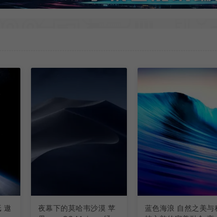
 遨
夜幕下的莫哈韦沙漠 苹
蓝色海浪 自然之美与