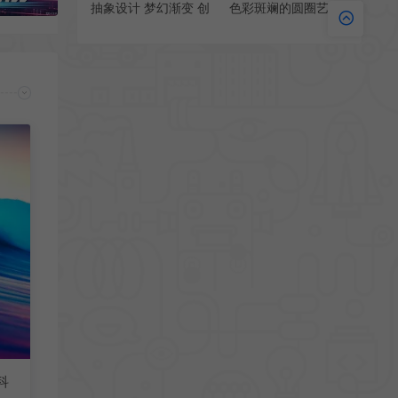
抽象设计 梦幻渐变 创
色彩斑斓的圆圈艺术
意高清手机壁纸
个性手机壁纸
科