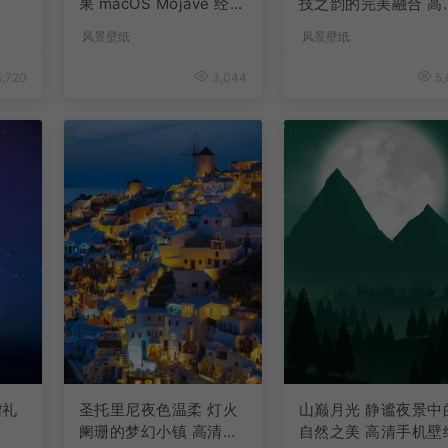
果 macOS Mojave 经典
技之韵的完美融合 高
手机壁纸
手机壁纸
风景壁纸
风景壁纸
,720
3,044
5,
赠礼
圣托里尼夜色温柔 灯火
山巅月光 静谧夜景中
阑珊的梦幻小镇 高清手
自然之美 高清手机壁