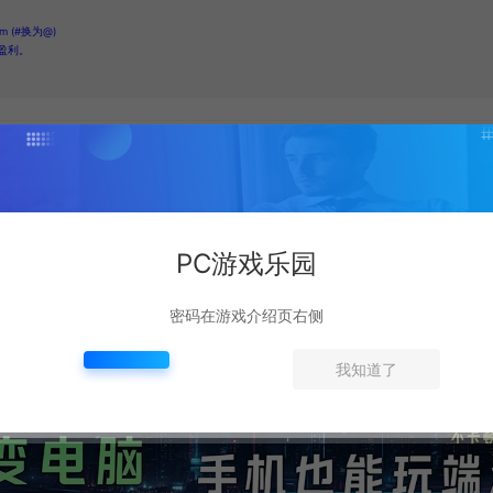
 (#换为@)
盈利。
PC游戏乐园
下一篇：
密码在游戏介绍页右侧
ave 经典手机壁纸
经典蓝色光影 打造你的专属手机桌面
我知道了