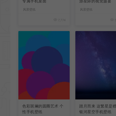
专属手机桌面
游星际的视觉盛宴
风景壁纸
风景壁纸
7,774
5
色彩斑斓的圆圈艺术 个
踏月而来 这繁星是
性手机壁纸
银河星空手机壁纸