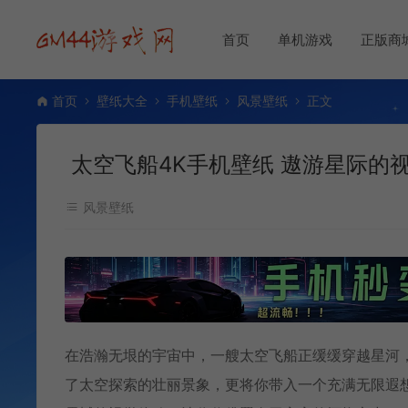
首页
单机游戏
正版商
首页
壁纸大全
手机壁纸
风景壁纸
正文
太空飞船4K手机壁纸 遨游星际的
风景壁纸
在浩瀚无垠的宇宙中，一艘太空飞船正缓缓穿越星河
了太空探索的壮丽景象，更将你带入一个充满无限遐