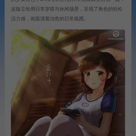
这版立绘用日常穿搭与休闲场景，呈现了角色的轻松
活力感，画面浸着治愈的日常氛围。