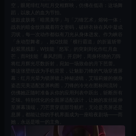
空，眼尾绯红与红月交相辉映，仿佛在低语：这场舞
蹈，以敌人的血为节拍。
这款皮肤将「暗黑美学」与「刀锋艺术」熔铸一体：
战衣的暗金纹路藏着符文密码，破碎衣袂在风中凝成
刃状，每一次动作都似有刀光从身体迸发。作为峡谷
「永动型舞者」，她Q技能「横行霸道」的折返斩带
起紫黑残影，W技能「怒军」的突刺则化作红月血
芒，而R技能「暴风烈雨」开启时，周身环绕的刀阵
将红月辉光尽数折射，宛如一场致命的月下芭蕾。
将这张壁纸设为手机背景，让魅影刀锋的气场穿透屏
幕：红月光晕为锁屏镀上神秘滤镜，艾瑞莉娅的侧身
姿态完美适配竖屏构图，刀锋的冷光在图标间流转，
仿佛她正随时准备从你的应用列表中跃出，斩断所有
乏味。特别优化的全面屏适配设计，让她的发丝延伸
至屏幕顶端，刀芒贯穿底部导航栏，无论是亮屏还是
息屏，都能让你的手机界面成为一座暗夜剧场——而
她，永远是唯一的主角。