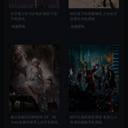
水手服少女与步枪的黄昏守望
砖红墙下的闺蜜物语 少女的午
手机壁纸
后逛街手机壁纸
动漫壁纸
动漫壁纸
被白花吻过的静默诗 2B、9S
纽约之战的群星壁垒 复联七人
与A2在腐坏钢琴上的手机壁纸
并肩的破晓手机壁纸