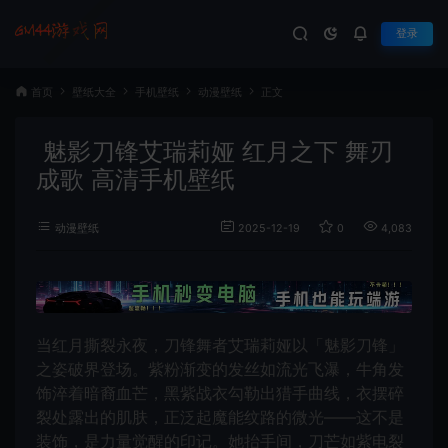
登录
首页
壁纸大全
手机壁纸
动漫壁纸
正文
魅影刀锋艾瑞莉娅 红月之下 舞刃
成歌 高清手机壁纸
动漫壁纸
2025-12-19
0
4,083
当红月撕裂永夜，刀锋舞者艾瑞莉娅以「魅影刀锋」
之姿破界登场。紫粉渐变的发丝如流光飞瀑，牛角发
饰淬着暗裔血芒，黑紫战衣勾勒出猎手曲线，衣摆碎
裂处露出的肌肤，正泛起魔能纹路的微光——这不是
装饰，是力量觉醒的印记。她抬手间，刀芒如紫电裂