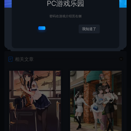
PC游戏乐园
虚空女皇卡莎 紫焰裂空 猎杀时刻 高清手机壁纸
星籁歌姬萨勒芬妮 蓝缎流光 星韵织梦 高清手机壁纸
密码在游戏介绍页右侧
我知道了
相关文章