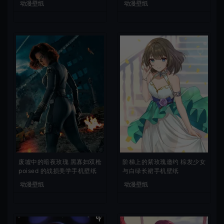
动漫壁纸
动漫壁纸
废墟中的暗夜玫瑰 黑寡妇双枪
阶梯上的紫玫瑰邀约 棕发少女
poised 的战损美学手机壁纸
与白绿长裙手机壁纸
动漫壁纸
动漫壁纸