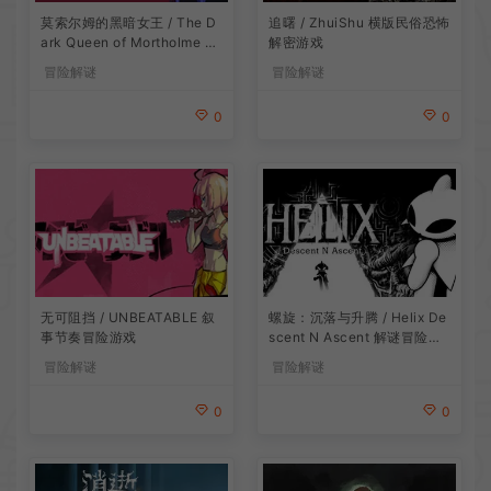
莫索尔姆的黑暗女王 / The D
追曙 / ZhuiShu 横版民俗恐怖
ark Queen of Mortholme 多
解密游戏
结局叙事游戏
冒险解谜
冒险解谜
0
0
无可阻挡 / UNBEATABLE 叙
螺旋：沉落与升腾 / Helix De
事节奏冒险游戏
scent N Ascent 解谜冒险游
戏
冒险解谜
冒险解谜
0
0