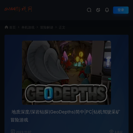
登录
首页
单机游戏
冒险解谜
正文
地质深度/深岩钻探(GeoDepths)简中|PC|钻机驾驶采矿
冒险游戏
2023-11-07
3,832