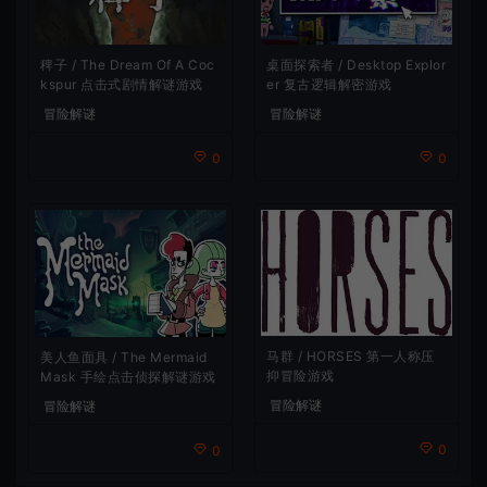
稗子 / The Dream Of A Coc
桌面探索者 / Desktop Explor
kspur 点击式剧情解谜游戏
er 复古逻辑解密游戏
冒险解谜
冒险解谜
0
0
马群 / HORSES 第一人称压
美人鱼面具 / The Mermaid
抑冒险游戏
Mask 手绘点击侦探解谜游戏
冒险解谜
冒险解谜
0
0