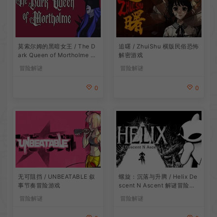
莫索尔姆的黑暗女王 / The D
追曙 / ZhuiShu 横版民俗恐怖
ark Queen of Mortholme 多
解密游戏
结局叙事游戏
冒险解谜
冒险解谜
0
0
无可阻挡 / UNBEATABLE 叙
螺旋：沉落与升腾 / Helix De
事节奏冒险游戏
scent N Ascent 解谜冒险游
戏
冒险解谜
冒险解谜