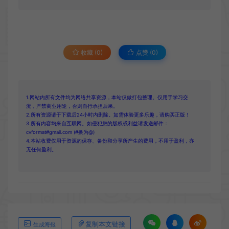
收藏 (0)
点赞 (
0
)
1.网站内所有文件均为网络共享资源，本站仅做打包整理。仅用于学习交
流，严禁商业用途，否则自行承担后果。
2.所有资源请于下载后24小时内删除。如需体验更多乐趣，请购买正版！
3.所有内容均来自互联网。如侵犯您的版权或利益请发送邮件：
cvformat#gmail.com (#换为@)
4.本站收费仅用于资源的保存、备份和分享所产生的费用，不用于盈利，亦
无任何盈利。
复制本文链接
生成海报