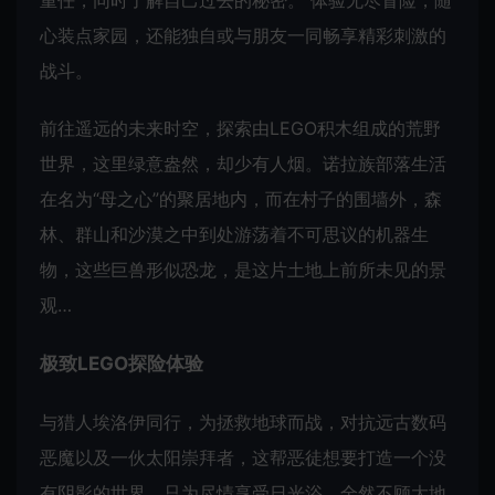
重任，同时了解自己过去的秘密。 体验无尽冒险，随
心装点家园，还能独自或与朋友一同畅享精彩刺激的
战斗。
前往遥远的未来时空，探索由LEGO积木组成的荒野
世界，这里绿意盎然，却少有人烟。诺拉族部落生活
在名为“母之心”的聚居地内，而在村子的围墙外，森
林、群山和沙漠之中到处游荡着不可思议的机器生
物，这些巨兽形似恐龙，是这片土地上前所未见的景
观…
极致LEGO探险体验
与猎人埃洛伊同行，为拯救地球而战，对抗远古数码
恶魔以及一伙太阳崇拜者，这帮恶徒想要打造一个没
有阴影的世界，只为尽情享受日光浴，全然不顾大地