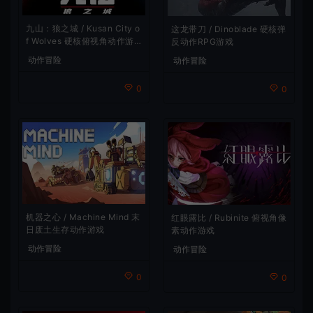
九山：狼之城 / Kusan City o
这龙带刀 / Dinoblade 硬核弹
f Wolves 硬核俯视角动作游
反动作RPG游戏
戏
动作冒险
动作冒险
0
0
机器之心 / Machine Mind 末
红眼露比 / Rubinite 俯视角像
日废土生存动作游戏
素动作游戏
动作冒险
动作冒险
0
0