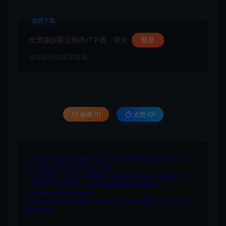
资源下载
此资源仅限注册用户下载，请先
登录
如有疑问请联系客服！
收藏 (1)
点赞 (
0
)
1.网站内所有文件均为网络共享资源，本站仅做打包整理。仅用于学习交
流，严禁商业用途，否则自行承担后果。
2.所有资源请于下载后24小时内删除。如需体验更多乐趣，请购买正版！
3.所有内容均来自互联网。如侵犯您的版权或利益请发送邮件：
cvformat#gmail.com (#换为@)
4.本站收费仅用于资源的保存、备份和分享所产生的费用，不用于盈利，亦
无任何盈利。