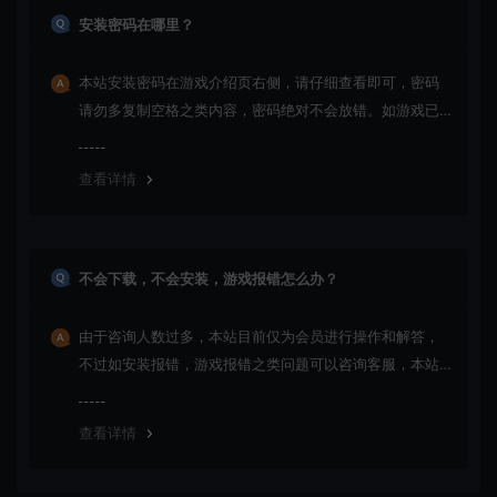
安装密码在哪里？
本站安装密码在游戏介绍页右侧，请仔细查看即可，密码
请勿多复制空格之类内容，密码绝对不会放错。如游戏已
更新多次版本，旧版本可能与新版密码不同，请下载最新
版安装即可。
查看详情
不会下载，不会安装，游戏报错怎么办？
由于咨询人数过多，本站目前仅为会员进行操作和解答，
不过如安装报错，游戏报错之类问题可以咨询客服，本站
会竭诚为您服务。网盘下载之类问题请自行搜索学习！谢
谢！
查看详情