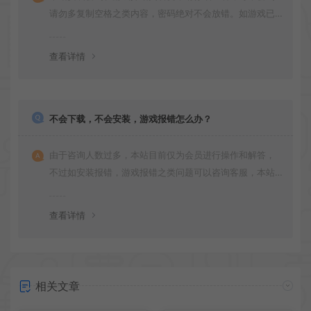
请勿多复制空格之类内容，密码绝对不会放错。如游戏已
更新多次版本，旧版本可能与新版密码不同，请下载最新
版安装即可。
查看详情
不会下载，不会安装，游戏报错怎么办？
由于咨询人数过多，本站目前仅为会员进行操作和解答，
不过如安装报错，游戏报错之类问题可以咨询客服，本站
会竭诚为您服务。网盘下载之类问题请自行搜索学习！谢
谢！
查看详情
相关文章