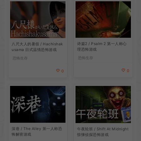
诗篇2 / Psalm 2 第一人称心
八尺大人的暑假 / Hachishak
理恐怖游戏
usama 日式温情恐怖游戏
恐怖生存
恐怖生存
0
0
深巷 / The Alley 第一人称恐
午夜轮班 / Shift At Midnight
怖解密游戏
惊悚侦探恐怖游戏