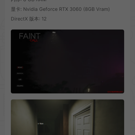
显卡: Nvidia Geforce RTX 3060 (8GB Vram)
DirectX 版本: 12