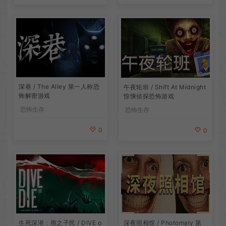
深巷 / The Alley 第一人称恐
午夜轮班 / Shift At Midnight
怖解密游戏
惊悚侦探恐怖游戏
恐怖生存
恐怖生存
0
0
生死深潜：雨之子民 / DIVE o
深夜照相馆 / Photomaly 第