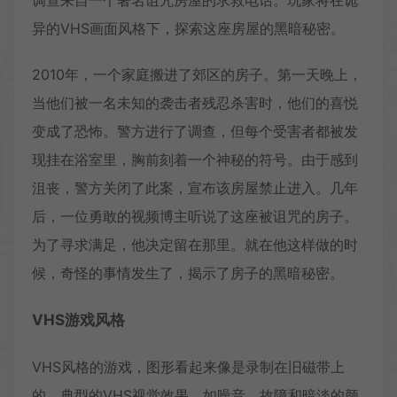
调查来自一个著名诅咒房屋的求救电话。玩家将在诡
异的VHS画面风格下，探索这座房屋的黑暗秘密。
2010年，一个家庭搬进了郊区的房子。第一天晚上，
当他们被一名未知的袭击者残忍杀害时，他们的喜悦
变成了恐怖。警方进行了调查，但每个受害者都被发
现挂在浴室里，胸前刻着一个神秘的符号。由于感到
沮丧，警方关闭了此案，宣布该房屋禁止进入。几年
后，一位勇敢的视频博主听说了这座被诅咒的房子。
为了寻求满足，他决定留在那里。就在他这样做的时
候，奇怪的事情发生了，揭示了房子的黑暗秘密。
VHS游戏风格
VHS风格的游戏，图形看起来像是录制在旧磁带上
的。典型的VHS视觉效果，如噪音、故障和暗淡的颜